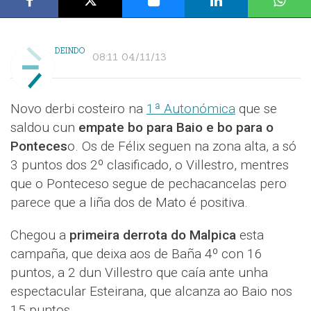
DEINDO
08:11 04/11/13
Novo derbi costeiro na
1ª Autonómica
que se
saldou cun
empate bo para Baio e bo para o
Ponteces
o. Os de Félix seguen na zona alta, a só
3 puntos dos 2º clasificado, o Villestro, mentres
que o Ponteceso segue de pechacancelas pero
parece que a liña dos de Mato é positiva.
Chegou a
primeira derrota do Malpica
esta
campaña, que deixa aos de Baña 4º con 16
puntos, a 2 dun Villestro que caía ante unha
espectacular Esteirana, que alcanza ao Baio nos
15 puntos.