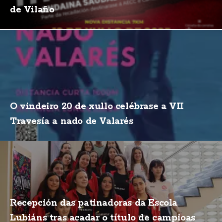
de Vilaño
O vindeiro 20 de xullo celébrase a VII
Travesía a nado de Valarés
Recepción das patinadoras da Escola
Lubiáns tras acadar o título de campioas