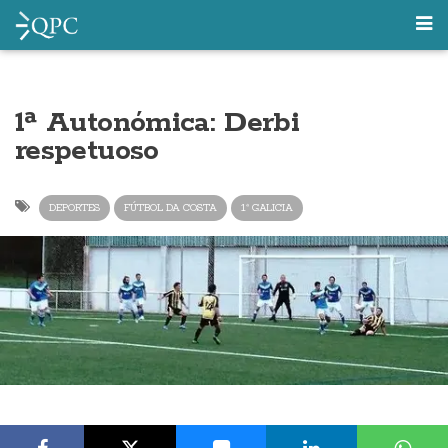
1ª Autonómica: Derbi
respetuoso
DEPORTES
FÚTBOL DA COSTA
1ª GALICIA