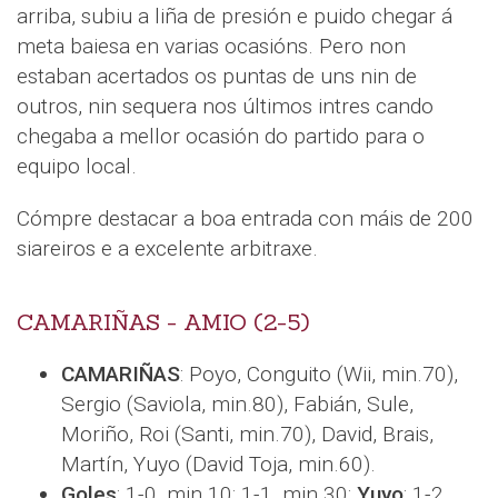
arriba, subiu a liña de presión e puido chegar á
meta baiesa en varias ocasións. Pero non
estaban acertados os puntas de uns nin de
outros, nin sequera nos últimos intres cando
chegaba a mellor ocasión do partido para o
equipo local.
Cómpre destacar a boa entrada con máis de 200
siareiros e a excelente arbitraxe.
CAMARIÑAS - AMIO (2-5)
CAMARIÑAS
: Poyo, Conguito (Wii, min.70),
Sergio (Saviola, min.80), Fabián, Sule,
Moriño, Roi (Santi, min.70), David, Brais,
Martín, Yuyo (David Toja, min.60).
Goles
: 1-0, min.10; 1-1, min.30:
Yuyo
; 1-2,