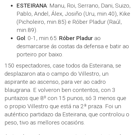
ESTEIRANA
: Manu, Roi, Serrano, Dani, Suizo,
Pablo, Andel, Álex, Josiño (Uru, min.40), Kike
(Picholeiro, min.85) e Róber Pladur (Raúl,
min.89).
Gol
: 0-1, min.65:
Róber Pladur
ao
desmarcarse ás costas da defensa e batir ao
porteiro por baixo.
150 espectadores, case todos da Esteirana, se
desplazaron ata o campo do Villestro, un
aspirante ao ascenso, para ver ao cadro
blaugrana. E volveron ben contentos, con 3
puntazos que 8º con 15 punos, só 3 menos que
o propio Villestro que está na 2ª praza. Foi un
auténtico partidazo da Esteirana, que controlou o
peso, tivo as mellores ocasións.