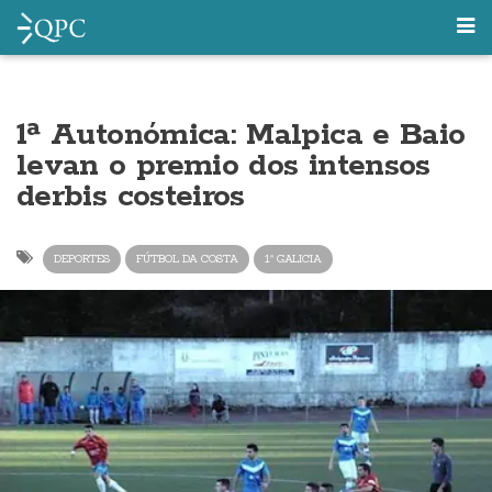
1ª Autonómica: Malpica e Baio
levan o premio dos intensos
derbis costeiros
DEPORTES
FÚTBOL DA COSTA
1ª GALICIA