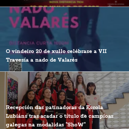
O vindeiro 20 de xullo celébrase a VII
Travesía a nado de Valarés
Recepción das patinadoras da Escola
Lubiáns tras acadar o título de campioas
galegas na modalidas "ShoW"