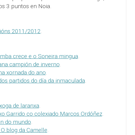
os 3 puntos en Noia.
acións 2011/2012
.
omba crece e o Soneira mingua
.
ana campión de inverno
.
ma xornada do ano
.
dos partidos do día da inmaculada
.
xoga de laranxa
.
nxo Garrido co colexiado Marcos Ordóñez
.
in do mundo
.
 O blog da Camelle
.