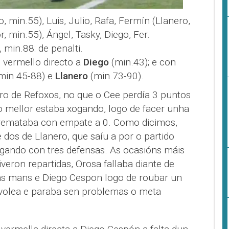
o, min.55), Luis, Julio, Rafa, Fermín (Llanero,
r, min.55), Ángel, Tasky, Diego, Fer.
, min.88: de penalti.
n vermello directo a
Diego
(min.43); e con
min 45-88) e
Llanero
(min 73-90).
ro de Refoxos, no que o Cee perdía 3 puntos
 mellor estaba xogando, logo de facer unha
remataba con empate a 0. Como dicimos,
e dos de Llanero, que saíu a por o partido
gando con tres defensas. As ocasións máis
iveron repartidas, Orosa fallaba diante de
ás mans e Diego Cespon logo de roubar un
 volea e paraba sen problemas o meta