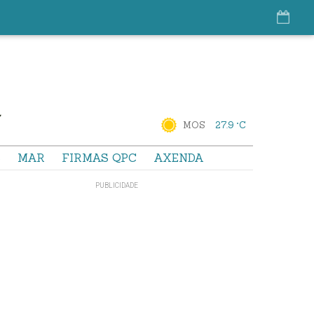
MOS
27.9 °C
S
MAR
FIRMAS QPC
AXENDA