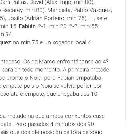
Dani Pallas, David (Alex Trigo, min.80),
 Recarey, min.80), Mendieta, Pablo Vázquez,
, Josito (Adrián Porteiro, min.75), Luisete.
 min.15:
Fabián
; 2-1, min.20: 2-2, min.55:
in.94.
zquez
no min.75 e un xogador local 4
onteceso. Os de Marco enfrontábanse ao 4º
on cara en todo momento. A primeira metade
ase pronto o Noia, pero Fabián empataba
 empate pois o Noia se volvía poñer por
ceso ata o empate, que chegaba aos 10
da metade na que ambos conxuntos case
ate. Pero pasados 4 minutos dos 90
áis que posible posición de fóra de xogo,