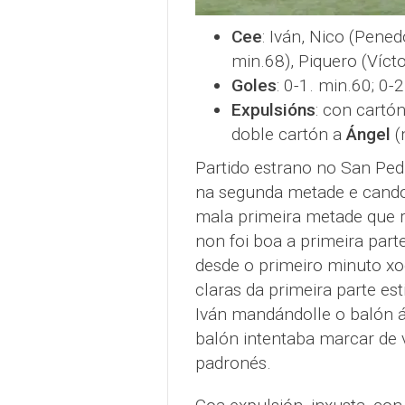
Cee
: Iván, Nico (Pened
min.68), Piquero (Vícto
Goles
: 0-1. min.60; 0-2
Expulsións
: con cartó
doble cartón a
Ángel
(
Partido estrano no San Ped
na segunda metade e cando
mala primeira metade que 
non foi boa a primeira part
desde o primeiro minuto xo
claras da primeira parte est
Iván mandándolle o balón 
balón intentaba marcar de
padronés.