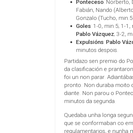
Ponteceso
: Norberto, 
Fabián, Nando (Alberto
Gonzalo (Tucho, min.55)
Goles
: 1-0, min.5; 1-1,
Pablo Vázquez
; 3-2, m
Expulsións
:
Pablo Vá
minutos despois.
Partidazo sen premio do P
da clasificación e prantar
foi un non parar. Adiantáb
pronto. Non duraba moito o
diante. Non parou o Ponte
minutos da segunda.
Quedaba unha longa segun
que se conformaban co emp
regulamentarios, e nunha m