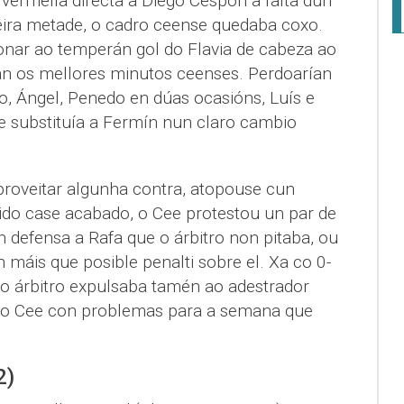
 vermella directa a Diego Cespón a falta dun
ira metade, o cadro ceense quedaba coxo.
onar ao temperán gol do Flavia de cabeza ao
an os mellores minutos ceenses. Perdoarían
o, Ángel, Penedo en dúas ocasións, Luís e
e substituía a Fermín nun claro cambio
proveitar algunha contra, atopouse cun
tido case acabado, o Cee protestou un par de
 defensa a Rafa que o árbitro non pitaba, ou
n máis que posible penalti sobre el. Xa co 0-
 o árbitro expulsaba tamén ao adestrador
ao Cee con problemas para a semana que
2)