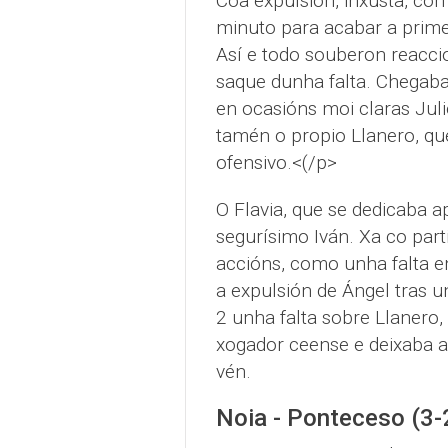
Coa expulsión, inxusta, con
minuto para acabar a prime
Así e todo souberon reacci
saque dunha falta. Chegab
en ocasións moi claras Juli
tamén o propio Llanero, qu
ofensivo.<(/p>
O Flavia, que se dedicaba a
segurísimo Iván. Xa co par
accións, como unha falta en
a expulsión de Ángel tras u
2 unha falta sobre Llanero,
xogador ceense e deixaba 
vén.
Noia - Ponteceso (3-