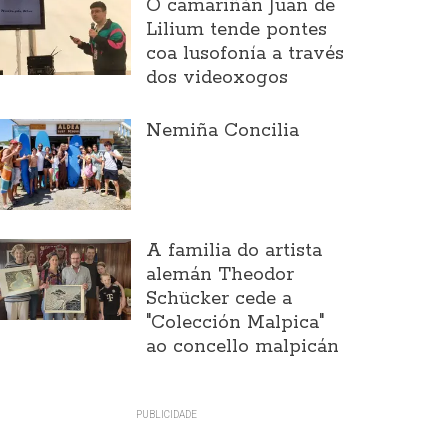
O camariñán Juan de
Lilium tende pontes
coa lusofonía a través
dos videoxogos
Nemiña Concilia
A familia do artista
alemán Theodor
Schücker cede a
"Colección Malpica"
ao concello malpicán