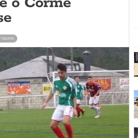
 e o Corme
se
ª GALICIA