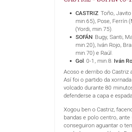
CASTRIZ
: Toño, Javito
min.65), Pose, Ferrín (
(Yordi, min.75).
SOFÁN
: Bugy, Santi, M
min.20), Iván Rojo, Br
min.70) e Raúl.
Gol
: 0-1, min.8:
Iván Ro
Acoso e derribo do Castriz
Así foi o partido da xornad
volcado durante 80 minuto
defenderse a capa e espada
Xogou ben o Castriz, facen
bandas e polo centro, ante
conseguiron aguantar o tem