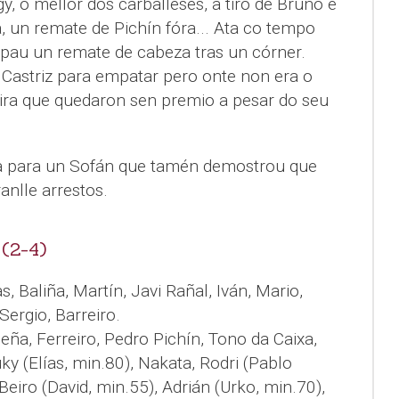
, o mellor dos carballeses, a tiro de Bruno e
, un remate de Pichín fóra... Ata co tempo
au un remate de cabeza tras un córner.
Castriz para empatar pero onte non era o
oira que quedaron sen premio a pesar do seu
a para un Sofán que tamén demostrou que
anlle arrestos.
(2-4)
as, Baliña, Martín, Javi Rañal, Iván, Mario,
Sergio, Barreiro.
Peña, Ferreiro, Pedro Pichín, Tono da Caixa,
 (Elías, min.80), Nakata, Rodri (Pablo
Beiro (David, min.55), Adrián (Urko, min.70),