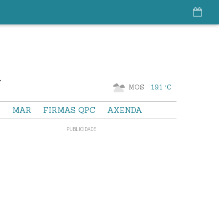
MOS
19.1 °C
S
MAR
FIRMAS QPC
AXENDA