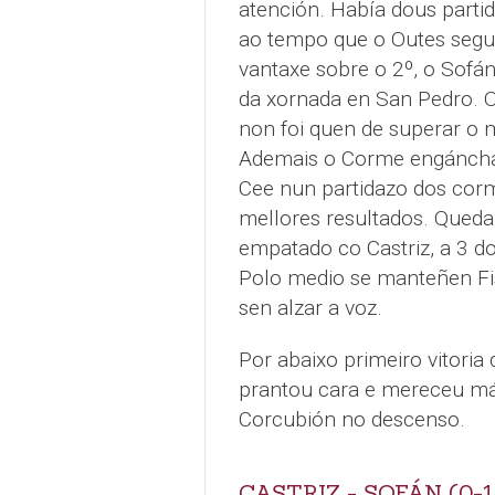
atención. Había dous partid
ao tempo que o Outes segue
vantaxe sobre o 2º, o Sofá
da xornada en San Pedro. 
non foi quen de superar o 
Ademais o Corme engánchas
Cee nun partidazo dos co
mellores resultados. Quedan
empatado co Castriz, a 3 do
Polo medio se manteñen Fis
sen alzar a voz.
Por abaixo primeiro vitori
prantou cara e mereceu m
Corcubión no descenso.
CASTRIZ - SOFÁN (0-1