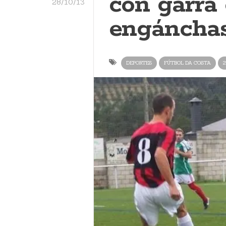
con garra
28/10/13
engáncha
DEPORTES
FÚTBOL DA COSTA
2