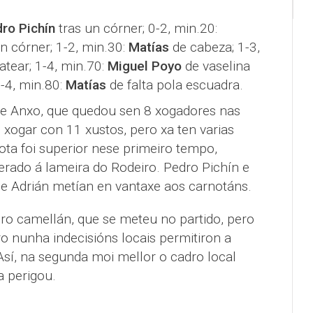
ro Pichín
tras un córner; 0-2, min.20:
n córner; 1-2, min.30:
Matías
de cabeza; 1-3,
atear; 1-4, min.70:
Miguel Poyo
de vaselina
2-4, min.80:
Matías
de falta pola escuadra.
de Anxo, que quedou sen 8 xogadores nas
 xogar con 11 xustos, pero xa ten varias
ota foi superior nese primeiro tempo,
rado á lameira do Rodeiro. Pedro Pichín e
 e Adrián metían en vantaxe aos carnotáns.
o camellán, que se meteu no partido, pero
o nunha indecisións locais permitiron a
Así, na segunda moi mellor o cadro local
a perigou.