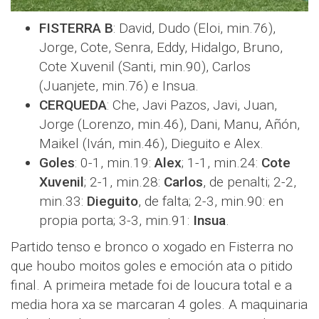
FISTERRA B
: David, Dudo (Eloi, min.76),
Jorge, Cote, Senra, Eddy, Hidalgo, Bruno,
Cote Xuvenil (Santi, min.90), Carlos
(Juanjete, min.76) e Insua.
CERQUEDA
: Che, Javi Pazos, Javi, Juan,
Jorge (Lorenzo, min.46), Dani, Manu, Añón,
Maikel (Iván, min.46), Dieguito e Alex.
Goles
: 0-1, min.19:
Alex
; 1-1, min.24:
Cote
Xuvenil
; 2-1, min.28:
Carlos
, de penalti; 2-2,
min.33:
Dieguito
, de falta; 2-3, min.90: en
propia porta; 3-3, min.91:
Insua
.
Partido tenso e bronco o xogado en Fisterra no
que houbo moitos goles e emoción ata o pitido
final. A primeira metade foi de loucura total e a
media hora xa se marcaran 4 goles. A maquinaria