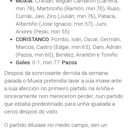
MUXÍA:
Cristian, Miguel Camarón (Carrera,
min.78), Martinciño (Ramón, min.70), Ruso,
Currás, Javi, Ziro (Julián, min.76), Pataca,
Albertiño (Jose Ignacio, min.57), Juni,
Arxires (Peski, min.55).
CORISTANCO
: Pombo, Iván, Oscar, Germán,
Marcos, Castro (Edgar, min.65), Dani, Adrián
(Pazos, min.60), Benitez, Arantón e Toniño.
Goles
: 0-1, min.77:
Pazos
.
Despois da sonrroxante derrota da semana
pasada o Muxía pretendía lavar a súa imaxe ante
a súa afección no primeiro partido na Arliña e
sinceramente non mereceron perder, nun partido
que estaba predestinado para unha igualada a
ceros despois do visto.
O partido diluíase no medio campo, sen un