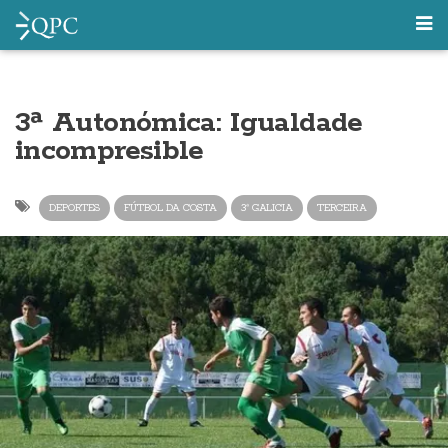
3ª Autonómica: Igualdade
incompresible
DEPORTES
FÚTBOL DA COSTA
3ª GALICIA
TERCEIRA