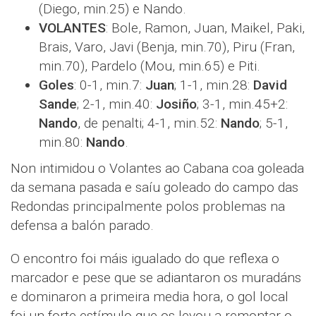
(Diego, min.25) e Nando.
VOLANTES
: Bole, Ramon, Juan, Maikel, Paki,
Brais, Varo, Javi (Benja, min.70), Piru (Fran,
min.70), Pardelo (Mou, min.65) e Piti.
Goles
: 0-1, min.7:
Juan
; 1-1, min.28:
David
Sande
; 2-1, min.40:
Josiño
; 3-1, min.45+2:
Nando
, de penalti; 4-1, min.52:
Nando
; 5-1,
min.80:
Nando
.
Non intimidou o Volantes ao Cabana coa goleada
da semana pasada e saíu goleado do campo das
Redondas principalmente polos problemas na
defensa a balón parado.
O encontro foi máis igualado do que reflexa o
marcador e pese que se adiantaron os muradáns
e dominaron a primeira media hora, o gol local
foi un forte estímulo que os levou a remontar o