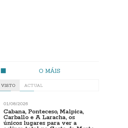
O MÁIS
VISTO
ACTUAL
01/08/2026
Cabana, Ponteceso, Malpica,
Carballo e A Laracha, os
únicos lugares para ver a