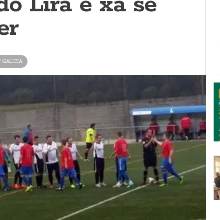
o Lira e xa se
er
ª GALICIA