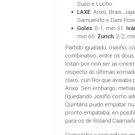
Suso e Lucho.
LAXE
: Anxo, Brais, Jaj
Samueliño e Dani Pose
Goles
: 0-1, min.31:
Ivá
min.60:
Zurich
; 2-2, m
Partido igualado, maliño, 
combinativo, entre os dous
loitan por non ser as cince
respecto ás últimas xorna
claro, cun Roi que avisaba
Anxo. Sen embargo, metíase
(quedando Josiño como ades
Quintáns puido empatar nun
pronto empataba, en posible
para os de Roland Caamaño,
Comezaba a segunda co gol 