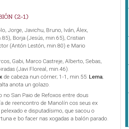
ÓN (2-1)
olo, Jorge, Javichu, Bruno, Iván, Álex,
), Borja (Jesús, min.65), Cristian
tor (Antón Lestón, min.80) e Mario
rcos, Gabi, Marco Castreje, Alberto, Sebas,
radas (Javi Floreal, min.46).
x
de cabeza nun córner; 1-1, min.55:
Lema
;
alta anota un golazo.
do no San Paio de Refoxos entre dous
vía de reencontro de Manolín cos seus ex
 pelexado e disputadísimo, que sacou o
rtuna e bo facer nas xogadas a balón parado.