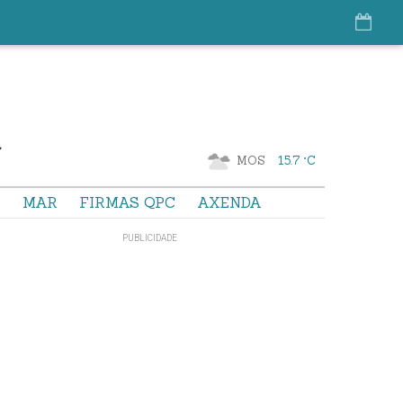
MOS
15.7 °C
S
MAR
FIRMAS QPC
AXENDA