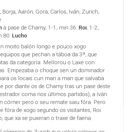
a, Borja, Aarón, Gora, Carlos, Iván, Zurich,
.
n
a pase de Chamy; 1-1, min.36:
Roi
; 1-2,
in.80:
Lucho
.
con moito balón longo e pouco xogo
 equipos que pechan a táboa da 3ª, que
ntas da categoría. Mellorou o Laxe con
das. Empezaba o choque sen un dominador
 para os locais cun man a man que salvaba
 por diante os de Chamy tras un pase deste
trador coma nos últimos partidos), a Iván.
 córner pero o seu remate saiu fóra. Pero
 fóra de xogo segundo os visitantes, Roi
 que xa se puxeran o traxe de faena.
olímpico de Zurich que volvía colocar ao