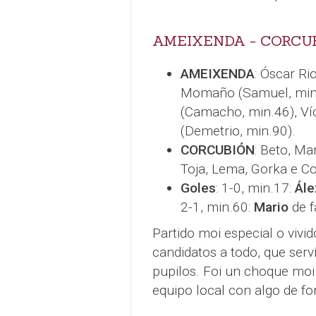
AMEIXENDA - CORCUBI
AMEIXENDA
: Óscar Ri
Momaño (Samuel, min.85
(Camacho, min.46), Víc
(Demetrio, min.90).
CORCUBIÓN
: Beto, Ma
Toja, Lema, Gorka e Coi
Goles
: 1-0, min.17:
Ále
2-1, min.60:
Mario
de f
Partido moi especial o vivi
candidatos a todo, que ser
pupilos. Foi un choque moi
equipo local con algo de fo