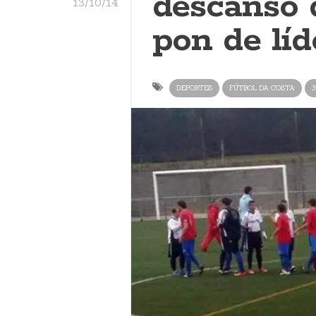
descanso d
13/10/14
pon de líd
DEPORTES
FÚTBOL DA COSTA
3