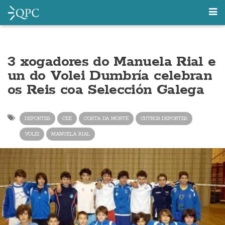
3 xogadores do Manuela Rial e
un do Volei Dumbría celebran
os Reis coa Selección Galega
DEPORTES
CEE
COSTA DA MORTE
OUTROS DEPORTES
VOLEI
MANUELA RIAL