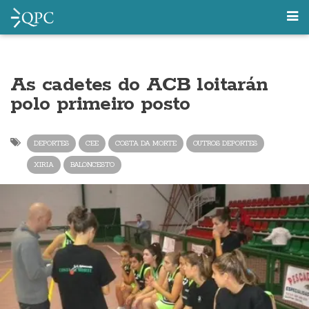
As cadetes do ACB loitarán
polo primeiro posto
DEPORTES
CEE
COSTA DA MORTE
OUTROS DEPORTES
XIRIA
BALONCESTO