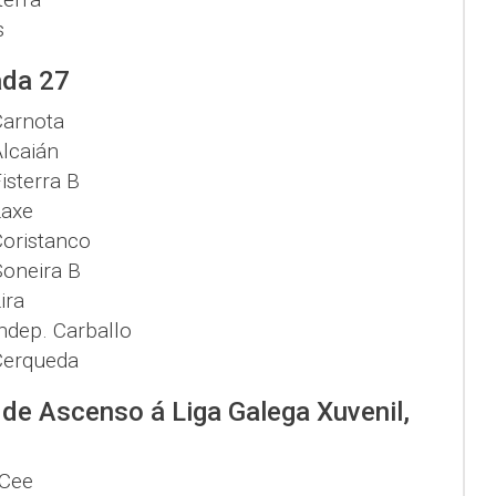
s
ada 27
Carnota
lcaián
isterra B
Laxe
oristanco
oneira B
ira
ndep. Carballo
Cerqueda
e de Ascenso á Liga Galega Xuvenil,
Cee