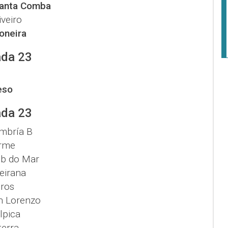
anta Comba
iveiro
oneira
ada 23
eso
ada 23
mbría B
rme
ub do Mar
eirana
ros
n Lorenzo
lpica
terra