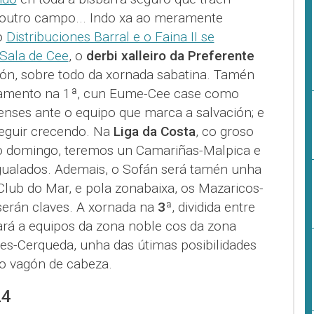
outro campo... Indo xa ao meramente
o
Distribuciones Barral e o Faina II se
 Sala de Cee
, o
derbi xalleiro da Preferente
ión, sobre todo da xornada sabatina. Tamén
tamento na 1ª, cun Eume-Cee case como
enses ante o equipo que marca a salvación; e
seguir crecendo. Na
Liga da Costa
, co groso
o domingo, teremos un Camariñas-Malpica e
igualados. Ademais, o Sofán será tamén unha
Club do Mar, e pola zonabaixa, os Mazaricos-
serán claves. A xornada na
3
ª, dividida entre
rá a equipos da zona noble cos da zona
tes-Cerqueda, unha das útimas posibilidades
o vagón de cabeza.
24