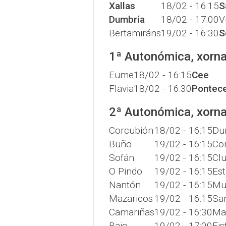
Xallas
18/02 - 16:15
S
Dumbría
18/02 - 17:00
V
Bertamiráns
19/02 - 16:30
S
1ª Autonómica, xorn
Eume
18/02 - 16:15
Cee
Flavia
18/02 - 16:30
Pontec
2ª Autonómica, xorn
Corcubión
18/02 - 16:15
Du
Buño
19/02 - 16:15
Co
Sofán
19/02 - 16:15
Cl
O Pindo
19/02 - 16:15
Est
Nantón
19/02 - 16:15
Mu
Mazaricos
19/02 - 16:15
Sa
Camariñas
19/02 - 16:30
Ma
Baio
19/02 - 17:00
Fis