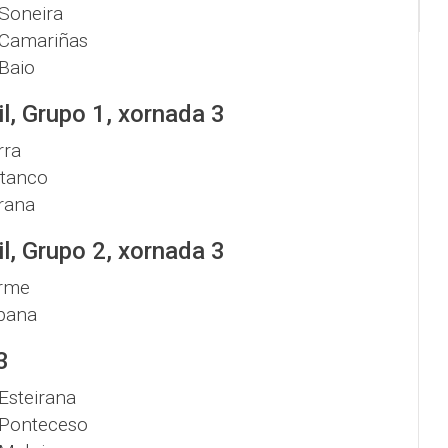
Soneira
Camariñas
Baio
l, Grupo 1, xornada 3
rra
stanco
rana
l, Grupo 2, xornada 3
rme
bana
3
Esteirana
Ponteceso