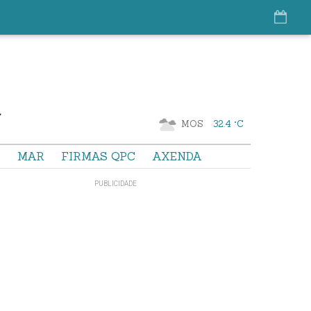
MOS
32.4 °C
S
MAR
FIRMAS QPC
AXENDA