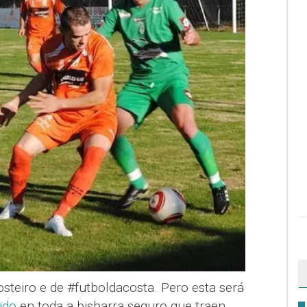
steiro e de #futboldacosta. Pero esta será
ido
en toda a bisbarra seguro que traen