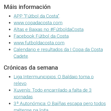
Máis información
APP “Fútbol da Costa”
.
www.copadacosta.com
.
Altas e Baixas no #FútboldaCosta
.
Facebook Fútbol da Costa
.
www.futboldacosta.com
.
Calendario e resultados da I Copa da Costa
Cadete
.
Crónicas da semana
Liga Intermunicipios: O Baldaio toma o
relevo
.
Xuvenís: Todo encarrilado a falta de 3
xornadas
.
3ª Autonómica: O Baíñas escapa pero todos
métense na loita
.