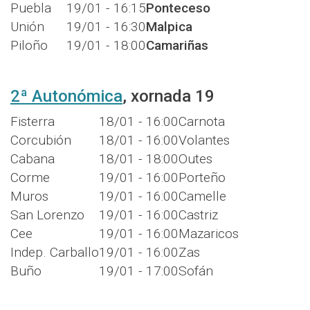
Puebla
19/01 - 16:15
Ponteceso
Unión
19/01 - 16:30
Malpica
Piloño
19/01 - 18:00
Camariñas
2ª Autonómica
, xornada 19
Fisterra
18/01 - 16:00
Carnota
Corcubión
18/01 - 16:00
Volantes
Cabana
18/01 - 18:00
Outes
Corme
19/01 - 16:00
Porteño
Muros
19/01 - 16:00
Camelle
San Lorenzo
19/01 - 16:00
Castriz
Cee
19/01 - 16:00
Mazaricos
Indep. Carballo
19/01 - 16:00
Zas
Buño
19/01 - 17:00
Sofán