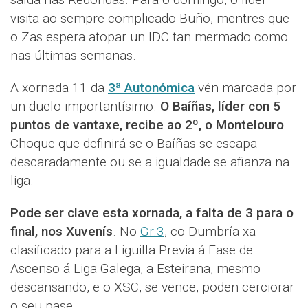
visita ao sempre complicado Buño, mentres que
o Zas espera atopar un IDC tan mermado como
nas últimas semanas.
A xornada 11 da
3ª Autonómica
vén marcada por
un duelo importantísimo.
O Baíñas, líder con 5
puntos de vantaxe, recibe ao 2º, o Montelouro
.
Choque que definirá se o Baíñas se escapa
descaradamente ou se a igualdade se afianza na
liga.
Pode ser clave esta xornada, a falta de 3 para o
final, nos Xuvenís
. No
Gr.3
, co Dumbría xa
clasificado para a Liguilla Previa á Fase de
Ascenso á Liga Galega, a Esteirana, mesmo
descansando, e o XSC, se vence, poden cerciorar
o seu pase.