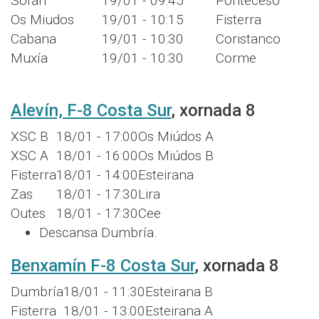
Sofán
19/01 - 09:45
Ponteceso
Os Miudos
19/01 - 10:15
Fisterra
Cabana
19/01 - 10:30
Coristanco
Muxía
19/01 - 10:30
Corme
Alevín, F-8 Costa Sur
, xornada 8
XSC B
18/01 - 17:00
Os Miúdos A
XSC A
18/01 - 16:00
Os Miúdos B
Fisterra
18/01 - 14:00
Esteirana
Zas
18/01 - 17:30
Lira
Outes
18/01 - 17:30
Cee
Descansa Dumbría.
Benxamín F-8 Costa Sur
, xornada 8
Dumbría
18/01 - 11:30
Esteirana B
Fisterra
18/01 - 13:00
Esteirana A