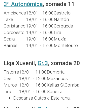
3ª Autonómica
, xornada 11
Ameixenda
18/01 - 16:00
Castrelo
Laxe
18/01 - 16:00
Nantón
Coristanco
19/01 - 16:00
Cerqueda
Corcoesto
19/01 - 16:00
Lira
Seaia
19/01 - 16:00
Muxía
Baíñas
19/01 - 17:00
Montelouro
Liga Xuvenil,
Gr.3
, xornada 20
Fisterra
18/01 - 11:00
Dumbría
Cee
18/01 - 12:00
Mazaricos
Muros
18/01 - 16:00
Xallas StComba
Lira
18/01 - 16:00
Soneira
Descansa Outes e Esteirana.