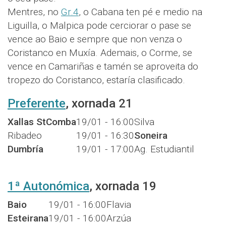
Mentres, no
Gr.4
, o Cabana ten pé e medio na
Liguilla, o Malpica pode cerciorar o pase se
vence ao Baio e sempre que non venza o
Coristanco en Muxía. Ademais, o Corme, se
vence en Camariñas e tamén se aproveita do
tropezo do Coristanco, estaría clasificado.
Preferente
, xornada 21
Xallas StComba
19/01 - 16:00
Silva
Ribadeo
19/01 - 16:30
Soneira
Dumbría
19/01 - 17:00
Ag. Estudiantil
1ª Autonómica
, xornada 19
Baio
19/01 - 16:00
Flavia
Esteirana
19/01 - 16:00
Arzúa