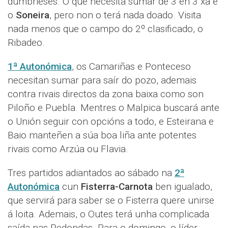
dumbrieses. O que necesita sumar de 3 en 3 xa é
o
Soneira
, pero non o terá nada doado. Visita
nada menos que o campo do 2º clasificado, o
Ribadeo.
1ª Autonómica
, os Camariñas e Ponteceso
necesitan sumar para saír do pozo, ademais
contra rivais directos da zona baixa como son
Piloño e Puebla. Mentres o Malpica buscará ante
o Unión seguir con opcións a todo, e Esteirana e
Baio manteñen a súa boa liña ante potentes
rivais como Arzúa ou Flavia.
Tres partidos adiantados ao sábado na
2ª
Autonómica
cun
Fisterra-Carnota
ben igualado,
que servirá para saber se o Fisterra quere unirse
á loita. Ademais, o Outes terá unha complicada
saída nas Redondas. Para o domingo, o líder