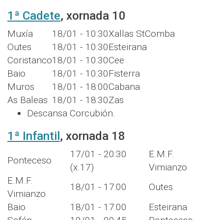
1ª Cadete
, xornada 10
Muxía
18/01 - 10:30
Xallas StComba
Outes
18/01 - 10:30
Esteirana
Coristanco
18/01 - 10:30
Cee
Baio
18/01 - 10:30
Fisterra
Muros
18/01 - 18:00
Cabana
As Baleas
18/01 - 18:30
Zas
Descansa Corcubión.
1ª Infantil
, xornada 18
17/01 - 20:30
E.M.F.
Ponteceso
(x.17)
Vimianzo
E.M.F.
18/01 - 17:00
Outes
Vimianzo
Baio
18/01 - 17:00
Esteirana