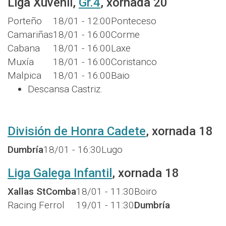
Liga Xuvenil,
Gr.4
, xornada 20
Porteño
18/01 - 12:00
Ponteceso
Camariñas
18/01 - 16:00
Corme
Cabana
18/01 - 16:00
Laxe
Muxía
18/01 - 16:00
Coristanco
Malpica
18/01 - 16:00
Baio
Descansa Castriz.
División de Honra Cadete
, xornada 18
Dumbría
18/01 - 16:30
Lugo
Liga Galega Infantil
, xornada 18
Xallas StComba
18/01 - 11:30
Boiro
Racing Ferrol
19/01 - 11:30
Dumbría