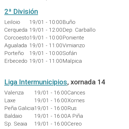
2ª División
Leiloio
19/01 - 10:00
Buño
Cerqueda
19/01 - 12:00
Dep. Carballo
Corcoesto
19/01 - 10:00
Poniente
Agualada
19/01 - 11:00
Vimianzo
Porteño
19/01 - 10:00
Sofán
Erbecedo
19/01 - 11:00
Malpica
Liga Intermunicipios
, xornada 14
Valenza
19/01 - 16:00
Cances
Laxe
19/01 - 16:00
Xornes
Peña Galicia
19/01 - 16:00
Rus
Baldaio
19/01 - 16:00
A Piña
Sp. Seaia
19/01 - 16:00
Cereo