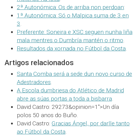
2ª Autonómica: Os de arriba non perdoan
:
1ª Autonómica: Só o Malpica suma de 3 en
3
.
Preferente: Soneira e XSC seguen nunha liña
mala mentres o Dumbría mantén o ritmo
.
Resultados da xornada no Fútbol da Costa
.
Artigos relacionados
Santa Comba será a sede dun novo curso de
Adestradores
.
A Escola dumbriesa do Atlético de Madrid
abre as súas portas a toda a bisbarra
.
David Castro: 29273&opinion=1″>Un día
polos 50 anos do Buño.
David Castro:
Gracias Ángel, por darlle tanto
ao Fútbol da Costa
.