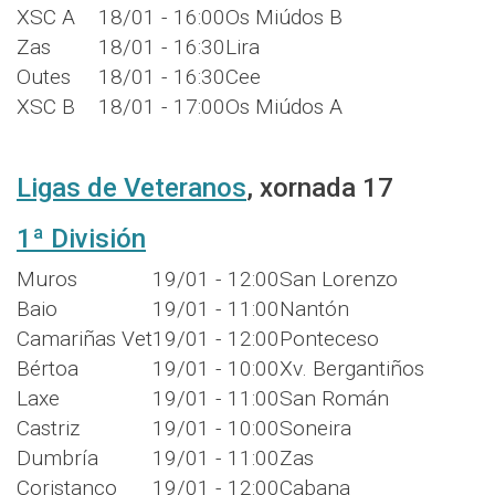
XSC A
18/01 - 16:00
Os Miúdos B
Zas
18/01 - 16:30
Lira
Outes
18/01 - 16:30
Cee
XSC B
18/01 - 17:00
Os Miúdos A
Ligas de Veteranos
, xornada 17
1ª División
Muros
19/01 - 12:00
San Lorenzo
Baio
19/01 - 11:00
Nantón
Camariñas Vet
19/01 - 12:00
Ponteceso
Bértoa
19/01 - 10:00
Xv. Bergantiños
Laxe
19/01 - 11:00
San Román
Castriz
19/01 - 10:00
Soneira
Dumbría
19/01 - 11:00
Zas
Coristanco
19/01 - 12:00
Cabana