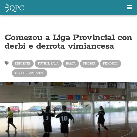
Comezou a Liga Provincial con
derbi e derrota vimiancesa
DEPORTES
FÚTBOL SALA
BARCA
FISOBER
FEMININO
FISOBER VIMIANZO