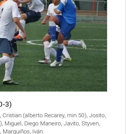
0-3)
o, Cristian (alberto Recarey, min.50), Josito,
), Miguel, Diego Maneiro, Javito, Styven,
, Marquiños, Iván.