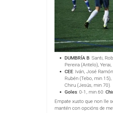
DUMBRÍA B
: Santi, Ro
Pereira (Antelo), Yerai,
CEE
: Iván, José Ramón,
Rubén (Tebo, min.15), S
Chiru (Jesús, min.70).
Goles
: 0-1, min.60:
Chi
Empate xusto que non lle s
mantén con opcións de met