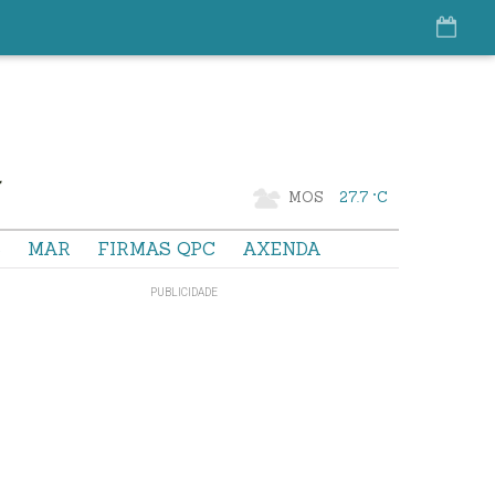
MOS
27.7 °C
S
MAR
FIRMAS QPC
AXENDA