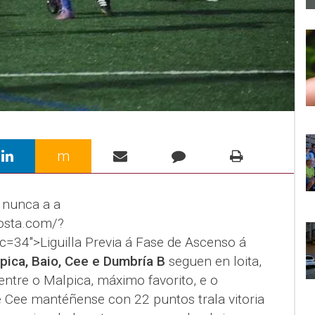
m
 nunca a a
costa.com/?
34">Liguilla Previa á Fase de Ascenso á
pica, Baio, Cee e Dumbría B
seguen en loita,
entre o Malpica, máximo favorito, e o
e Cee mantéñense con 22 puntos trala vitoria