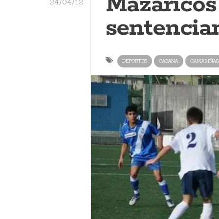
Mazaricos
24/04/12
sentencia
DEPORTES
CABANA
CAMARIÑAS