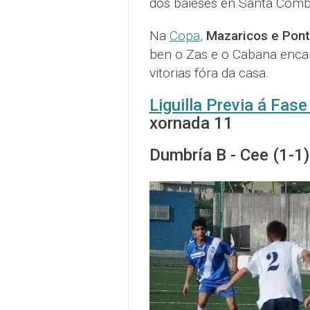
dos baieses en Santa Comba
Na
Copa
,
Mazaricos e Pont
ben o Zas e o Cabana encar
vitorias fóra da casa.
Liguilla Previa á Fas
xornada 11
Dumbría B - Cee (1-1)