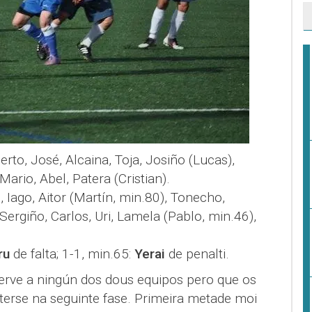
berto, José, Alcaina, Toja, Josiño (Lucas),
 Mario, Abel, Patera (Cristian).
 Iago, Aitor (Martín, min.80), Tonecho,
ergiño, Carlos, Uri, Lamela (Pablo, min.46),
ru
de falta; 1-1, min.65:
Yerai
de penalti.
erve a ningún dos dous equipos pero que os
erse na seguinte fase. Primeira metade moi