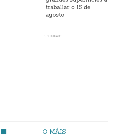
grandes superificies a
traballar o 15 de
agosto
O MÁIS