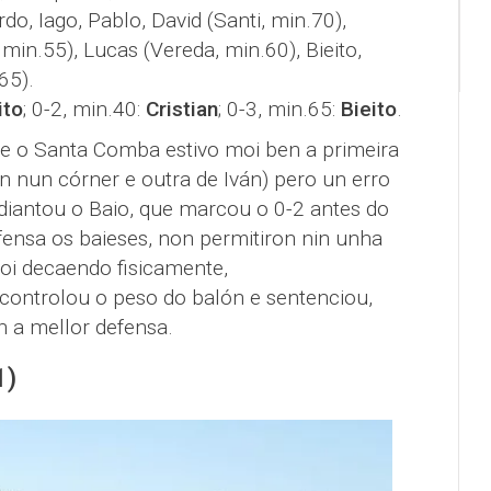
rdo, Iago, Pablo, David (Santi, min.70),
, min.55), Lucas (Vereda, min.60), Bieito,
65).
ito
; 0-2, min.40:
Cristian
; 0-3, min.65:
Bieito
.
 e o Santa Comba estivo moi ben a primeira
n nun córner e outra de Iván) pero un erro
adiantou o Baio, que marcou o 0-2 antes do
fensa os baieses, non permitiron nin unha
oi decaendo fisicamente,
ontrolou o peso do balón e sentenciou,
n a mellor defensa.
1)