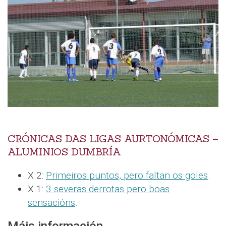
CRÓNICAS DAS LIGAS AURTONÓMICAS –
ALUMINIOS DUMBRÍA
X.2:
Primeiros puntos, pero faltan os goles
.
X.1:
3 severas derrotas pero boas
sensacións
.
Máis información