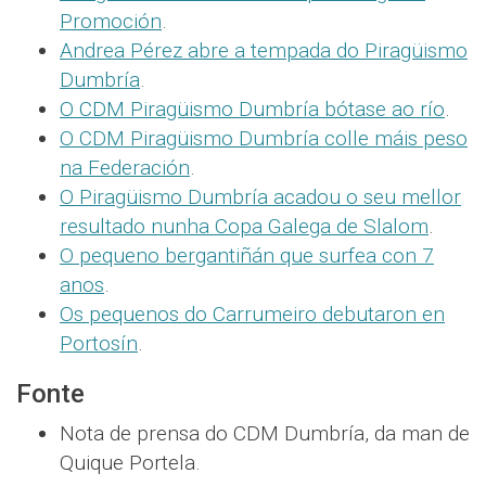
Promoción
.
Andrea Pérez abre a tempada do Piragüismo
Dumbría
.
O CDM Piragüismo Dumbría bótase ao río
.
O CDM Piragüismo Dumbría colle máis peso
na Federación
.
O Piragüismo Dumbría acadou o seu mellor
resultado nunha Copa Galega de Slalom
.
O pequeno bergantiñán que surfea con 7
anos
.
Os pequenos do Carrumeiro debutaron en
Portosín
.
Fonte
Nota de prensa do CDM Dumbría, da man de
Quique Portela.