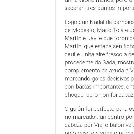
sacaran tres puntos import
Logo dun Nadal de cambios,
de Modesto, Mario Toja e J
Martín e Javi e que foron d
Martín, que estaba sen fic
deulle unha aire fresco a d
procedente do Sada, mostr
complemento de axuda a Vía
marcando goles decisivos 
con baixas importantes, ent
choque, pero non foi capaz 
O guión foi perfecto para 
no marcador, un centro por
cabeza por Vía, o balón vais
polo rexeite e sube o prime