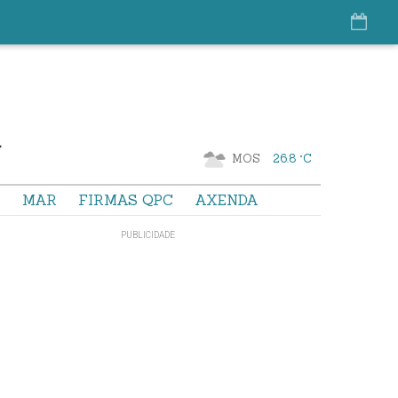
MOS
26.8 °C
S
MAR
FIRMAS QPC
AXENDA