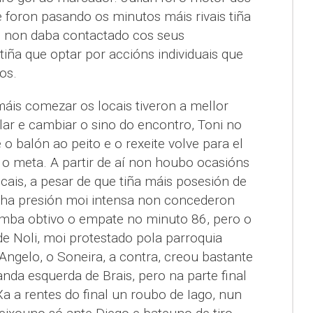
e foron pasando os minutos máis rivais tiña
e non daba contactado cos seus
iña que optar por accións individuais que
os.
is comezar os locais tiveron a mellor
lar e cambiar o sino do encontro, Toni no
o balón ao peito e o rexeite volve para el
o meta. A partir de aí non houbo ocasións
ocais, a pesar de que tiña máis posesión de
nha presión moi intensa non concederon
omba obtivo o empate no minuto 86, pero o
 de Noli, moi protestado pola parroquia
 Angelo, o Soneira, a contra, creou bastante
nda esquerda de Brais, pero na parte final
a a rentes do final un roubo de Iago, nun