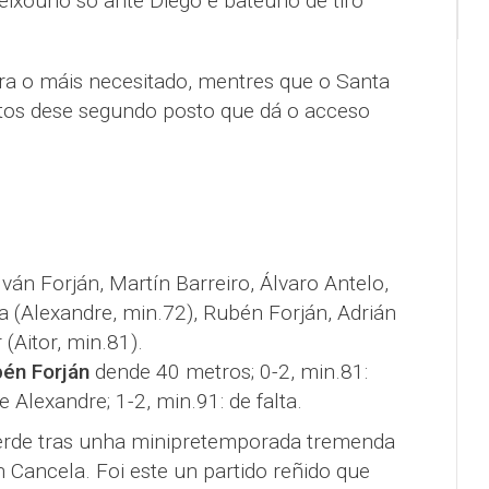
deixouno só ante Diego e bateuno de tiro
ara o máis necesitado, mentres que o Santa
os dese segundo posto que dá o acceso
 Iván Forján, Martín Barreiro, Álvaro Antelo,
a (Alexandre, min.72), Rubén Forján, Adrián
 (Aitor, min.81).
én Forján
dende 40 metros; 0-2, min.81:
 Alexandre; 1-2, min.91: de falta.
rde tras unha minipretemporada tremenda
 Cancela. Foi este un partido reñido que