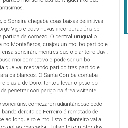
antísimos.
 o Soneira chegaba coas baixas definitivas
orge Vigo e coas novas incorporacións de
a partida de comezo. O central uruguallo
ha no Montañeros, cuajou un moi bo partido e
efensa soneirán, mentres que o dianteiro Javi,
ouse moi combativo e pode ser un bo
 que vai medrando partido tras partido e
para os blancos. O Santa Comba contaba
re elas a de Doro, tentou levar o peso do
de penetrar con perigo na área visitante.
os soneiráns, comezaron adiantándose cedo
 banda dereita de Ferreiro é rematado de
e ao longueiro e moi listo o dianteiro vai a
iro gol ao marcador. Julián foi o motor dos