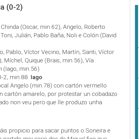
a (0-2)
, Chinda (Oscar, min.62), Angelo, Roberto
Toni, Julián, Pablo Baña, Noli e Colón (David
ro, Pablo, Víctor Vecino, Martín, Santi, Víctor
, Míchel, Quique (Brais, min.56), Vía
i (Iago, min.56)
 0-2, min.88:
Iago
.
ocal Angelo (min.78) con cartón vermello
 un cartón amarelo, por protestar un cobadazo
iado non veu pero que lle produzo unha
is propicio para sacar puntos o Soneira e
 partido moi serio dos de Miguel fixo que