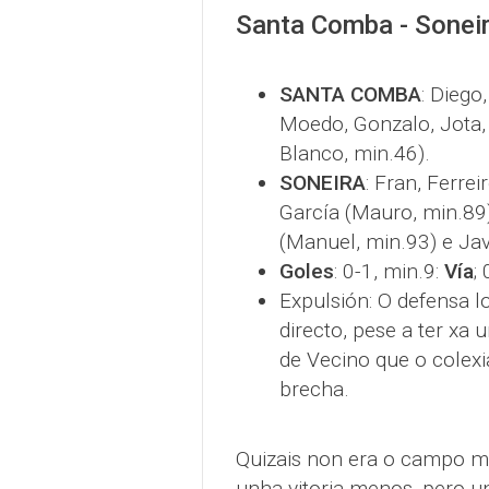
Santa Comba - Soneir
SANTA COMBA
: Diego
Moedo, Gonzalo, Jota, 
Blanco, min.46).
SONEIRA
: Fran, Ferrei
García (Mauro, min.89)
(Manuel, min.93) e Jav
Goles
: 0-1, min.9:
Vía
;
Expulsión: O defensa l
directo, pese a ter xa
de Vecino que o colex
brecha.
Quizais non era o campo má
unha vitoria menos, pero un