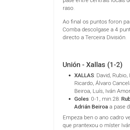
pase entre centrais locais 
raso.
Ao final os puntos foron p
Comba descolgase a 4 punt
directo a Terceira División.
Unión - Xallas (1-2)
XALLAS
: David, Rubio,
Ricardo, Álvaro Cancel
Beiroa, Luís, Iván Amor
Goles
: 0-1, min.28:
Rub
Adrián Beiroa
a pase de
Empeza ben o ano cadro ve
que prantexou o míster Iván