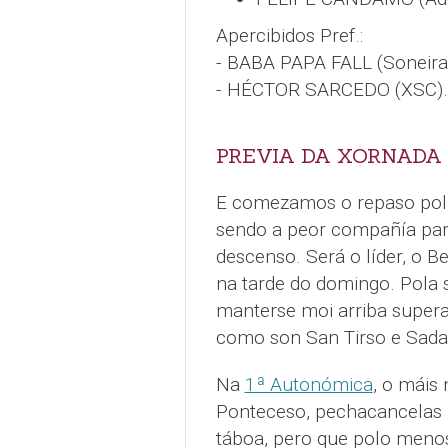
Apercibidos Pref.:
- BABA PAPA FALL (Soneira
- HÉCTOR SARCEDO (XSC).
PREVIA DA XORNADA
E comezamos o repaso po
sendo a peor compañía para
descenso. Será o líder, o B
na tarde do domingo. Pola
manterse moi arriba supera
como son San Tirso e Sada
Na
1ª Autonómica
, o máis
Ponteceso, pechacancelas n
táboa, pero que polo menos