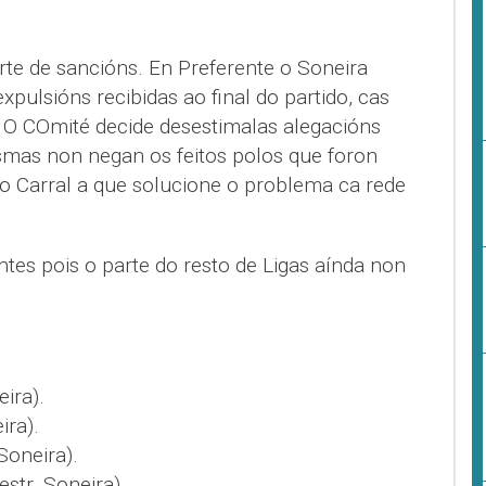
te de sancións. En Preferente o Soneira
xpulsións recibidas ao final do partido, cas
 O COmité decide desestimalas alegacións
mas non negan os feitos polos que foron
 ao Carral a que solucione o problema ca rede
es pois o parte do resto de Ligas aínda non
ira).
ra).
oneira).
tr. Soneira).