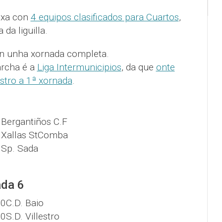
, xa con
4 equipos clasificados para Cuartos
,
da liguilla.
n unha xornada completa.
archa é a
Liga Intermunicipios
, da que
onte
stro a 1ª xornada
.
8
0
Bergantiños C.F
0
Xallas StComba
0
Sp. Sada
ada 6
30
C.D. Baio
30
S.D. Villestro