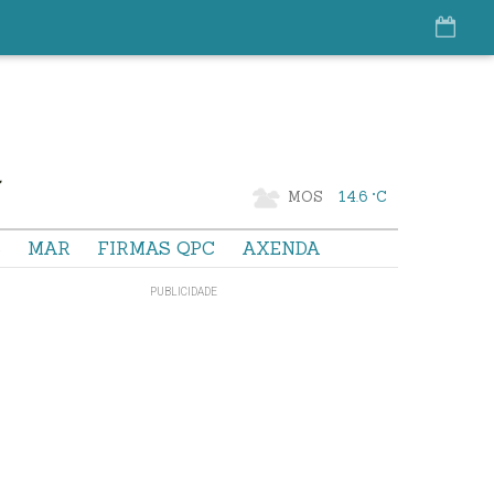
MOS
14.6 °C
S
MAR
FIRMAS QPC
AXENDA