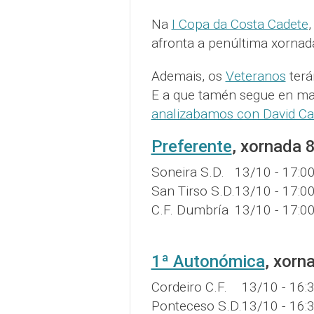
Na
I Copa da Costa Cadete
afronta a penúltima xornada 
Ademais, os
Veteranos
terá
E a que tamén segue en m
analizabamos con David Ca
Preferente
, xornada 
Soneira S.D.
13/10 - 17:0
San Tirso S.D.
13/10 - 17:0
C.F. Dumbría
13/10 - 17:0
1ª Autonómica
, xorn
Cordeiro C.F.
13/10 - 16:
Ponteceso S.D.
13/10 - 16: