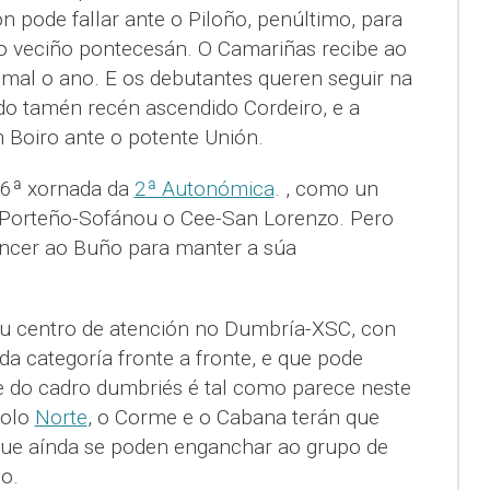
 pode fallar ante o Piloño, penúltimo, para
ao veciño pontecesán. O Camariñas recibe ao
 mal o ano. E os debutantes queren seguir na
 do tamén recén ascendido Cordeiro, e a
 Boiro ante o potente Unión.
 6ª xornada da
2ª Autonómica
. , como un
 Porteño-Sofánou o Cee-San Lorenzo. Pero
vencer ao Buño para manter a súa
eu centro de atención no Dumbría-XSC, con
a categoría fronte a fronte, e que pode
e do cadro dumbriés é tal como parece neste
polo
Norte
, o Corme e o Cabana terán que
que aínda se poden enganchar ao grupo de
o.