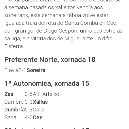
a semana pasada os xalleiros vencía aos
soneiráns, esta semana a táboa volve estar
igualada trala derrota do Santa Comba en Cee,
cun gran gol de Diego Cespón, unha das estrelas
da liga, e a vitoria dos de Miguel ante un difícil
Fisterra.
Preferente Norte, xornada 18
Flavia
2-1
Soneira
1ª Autonómica, xornada 15
Zas
0-6
Atl. Arteixo
Cambre
0-3
Xallas
Dumbría
6-3
Calo
Sada
4-0
Cee