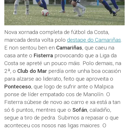
Nova xornada completa de fútbol da Costa,
marcada desta volta polo
destape do Camariñas
.
E non sentou ben en
Camariñas
, que caeu na
casa ante o
Fisterra
provocando que a Liga da
Costa se apreté un pouco máis. Polo demais, na
2ª, o
Club do Mar
perdía onte unha boa ocasión
para alzarse ao liderato, feito que aproveita o
Ponteceso
, que logo de sufrir ante o Malpica
ponse de líder empatado cos de Manolín. O
Fisterra súbese de novo ao carro e xa está a tan
só 6 puntos, mentres que o
Sofán
, caladiño,
segue a tiro de pedra. Subimos a repasar o que
aconteceu cos nosos nas ligas maiores. O