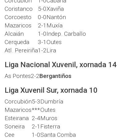
Corcubión
1-0
Cabana
Coristanco
5-0
Xaviña
Corcoesto
0-0
Nantón
Mazaricos
2-1
Muxía
Alcaián
1-0
Indep. Carballo
Cerqueda
3-1
Outes
Atl. Pereiriña
1-2
Lira
Liga Nacional Xuvenil, xornada 14
As Pontes
2-2
Bergantiños
Liga Xuvenil Sur, xornada 10
Corcubión
5-3
Dumbría
Mazaricos
***
Outes
Esteirana
2-4
Muros
Soneira
2-1
Fisterra
Cee
1-0
Santa Comba