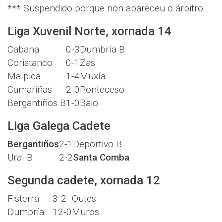
*** Suspendido porque non apareceu o árbitro.
Liga Xuvenil Norte, xornada 14
Cabana
0-3
Dumbría B
Coristanco
0-1
Zas
Malpica
1-4
Muxía
Camariñas
2-0
Ponteceso
Bergantiños B
1-0
Baio
Liga Galega Cadete
Bergantiños
2-1
Deportivo B
Ural B
2-2
Santa Comba
Segunda cadete, xornada 12
Fisterra
3-2
Outes
Dumbría
12-0
Muros