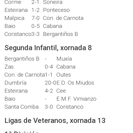
Corme
2-1
Soneira
Esteirana
1-2
Ponteceso
Malpica
7-0
Con. de Carnota
Baio
0-5
Cabana
Coristanco
3-3
Bergantiños B
Segunda Infantil, xornada 8
Bergantiños B
-
Muxía
Zas
0-4
Cabana
Con. de Carnota
1-1
Outes
Dumbría
20-0
E.D. Os Miudos
Esteirana
4-2
Cee
Baio
-
E.M.F. Vimianzo
Santa Comba
3-0
Coristanco
Ligas de Veteranos, xornada 13