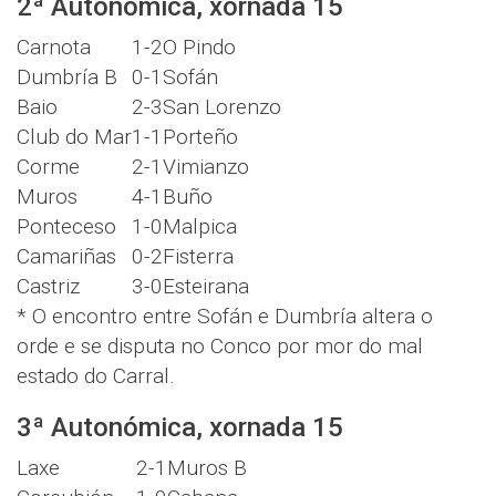
2ª Autonómica, xornada 15
Carnota
1-2
O Pindo
Dumbría B
0-1
Sofán
Baio
2-3
San Lorenzo
Club do Mar
1-1
Porteño
Corme
2-1
Vimianzo
Muros
4-1
Buño
Ponteceso
1-0
Malpica
Camariñas
0-2
Fisterra
Castriz
3-0
Esteirana
* O encontro entre Sofán e Dumbría altera o
orde e se disputa no Conco por mor do mal
estado do Carral.
3ª Autonómica, xornada 15
Laxe
2-1
Muros B