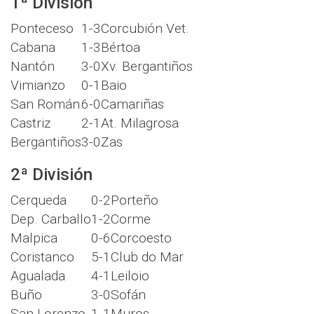
1ª División
Ponteceso
1-3
Corcubión Vet.
Cabana
1-3
Bértoa
Nantón
3-0
Xv. Bergantiños
Vimianzo
0-1
Baio
San Román
6-0
Camariñas
Castriz
2-1
At. Milagrosa
Bergantiños
3-0
Zas
2ª División
Cerqueda
0-2
Porteño
Dep. Carballo
1-2
Corme
Malpica
0-6
Corcoesto
Coristanco
5-1
Club do Mar
Agualada
4-1
Leiloio
Buño
3-0
Sofán
San Lorenzo
1-1
Muros