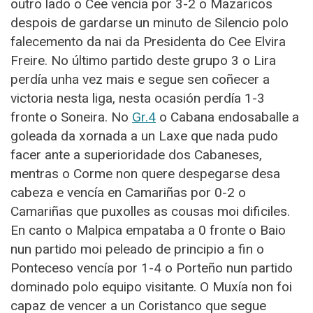
outro lado o Cee vencía por 3-2 o Mazaricos
despois de gardarse un minuto de Silencio polo
falecemento da nai da Presidenta do Cee Elvira
Freire. No último partido deste grupo 3 o Lira
perdía unha vez mais e segue sen coñecer a
victoria nesta liga, nesta ocasión perdía 1-3
fronte o Soneira. No
Gr.4
o Cabana endosaballe a
goleada da xornada a un Laxe que nada pudo
facer ante a superioridade dos Cabaneses,
mentras o Corme non quere despegarse desa
cabeza e vencía en Camariñas por 0-2 o
Camariñas que puxolles as cousas moi dificiles.
En canto o Malpica empataba a 0 fronte o Baio
nun partido moi peleado de principio a fin o
Ponteceso vencía por 1-4 o Porteño nun partido
dominado polo equipo visitante. O Muxía non foi
capaz de vencer a un Coristanco que segue