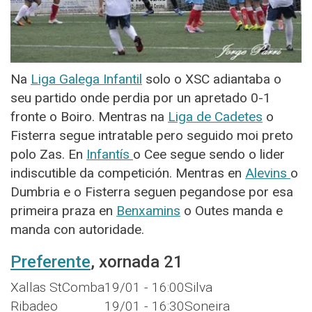
Na
Liga Galega Infantil
solo o XSC adiantaba o
seu partido onde perdia por un apretado 0-1
fronte o Boiro. Mentras na
Liga de Cadetes
o
Fisterra segue intratable pero seguido moi preto
polo Zas. En
Infantís
o Cee segue sendo o lider
indiscutible da competición. Mentras en
Alevins
o
Dumbria e o Fisterra seguen pegandose por esa
primeira praza en
Benxamins
o Outes manda e
manda con autoridade.
Preferente
, xornada 21
Xallas StComba
19/01 - 16:00
Silva
Ribadeo
19/01 - 16:30
Soneira