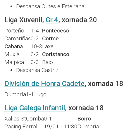
Descansa Outes e Esteirana.
Liga Xuvenil,
Gr.4
, xornada 20
Porteño
1-4
Ponteceso
Camariñas
0-2
Corme
Cabana
10-3
Laxe
Muxía
0-2
Coristanco
Malpica
0-0
Baio
Descansa Castriz.
División de Honra Cadete
, xornada 18
Dumbría
1-1
Lugo
Liga Galega Infantil
, xornada 18
Xallas StComba
0-1
Boiro
Racing Ferrol
19/01 - 11:30
Dumbría