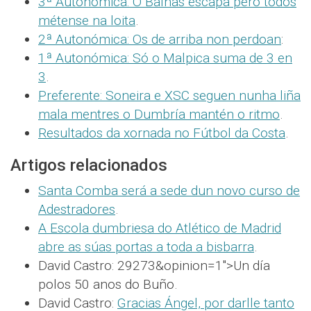
3ª Autonómica: O Baíñas escapa pero todos
métense na loita
.
2ª Autonómica: Os de arriba non perdoan
:
1ª Autonómica: Só o Malpica suma de 3 en
3
.
Preferente: Soneira e XSC seguen nunha liña
mala mentres o Dumbría mantén o ritmo
.
Resultados da xornada no Fútbol da Costa
.
Artigos relacionados
Santa Comba será a sede dun novo curso de
Adestradores
.
A Escola dumbriesa do Atlético de Madrid
abre as súas portas a toda a bisbarra
.
David Castro: 29273&opinion=1″>Un día
polos 50 anos do Buño.
David Castro:
Gracias Ángel, por darlle tanto