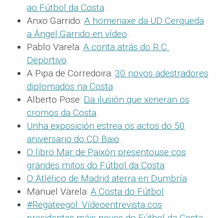
ao Fútbol da Costa
.
Anxo Garrido:
A homenaxe da UD Cerqueda
a Ángel Garrido en vídeo
.
Pablo Varela:
A conta atrás do R.C.
Deportivo
.
A Pipa de Corredoira:
30 novos adestradores
diplomados na Costa
.
Alberto Pose:
Da ilusión que xeneran os
cromos da Costa
.
Unha exposición estrea os actos do 50
aniversario do CD Baio
.
O libro Mar de Paixón presentouse cos
grandes mitos do Fútbol da Costa
.
O Atlélico de Madrid aterra en Dumbría
.
Manuel Varela:
A Costa do Fútbol
.
#Regateegol: Vídeoentrevista cos
presidentes máis novos do Fútbol da Costa
.