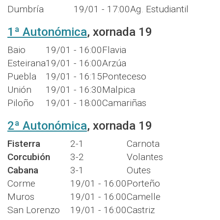
Dumbría
19/01 - 17:00
Ag. Estudiantil
1ª Autonómica
, xornada 19
Baio
19/01 - 16:00
Flavia
Esteirana
19/01 - 16:00
Arzúa
Puebla
19/01 - 16:15
Ponteceso
Unión
19/01 - 16:30
Malpica
Piloño
19/01 - 18:00
Camariñas
2ª Autonómica
, xornada 19
Fisterra
2-1
Carnota
Corcubión
3-2
Volantes
Cabana
3-1
Outes
Corme
19/01 - 16:00
Porteño
Muros
19/01 - 16:00
Camelle
San Lorenzo
19/01 - 16:00
Castriz