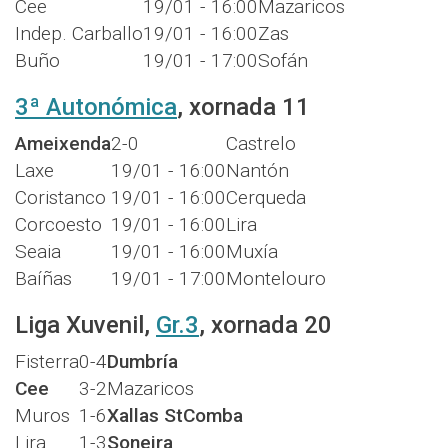
Cee
19/01 - 16:00
Mazaricos
Indep. Carballo
19/01 - 16:00
Zas
Buño
19/01 - 17:00
Sofán
3ª Autonómica
, xornada 11
Ameixenda
2-0
Castrelo
Laxe
19/01 - 16:00
Nantón
Coristanco
19/01 - 16:00
Cerqueda
Corcoesto
19/01 - 16:00
Lira
Seaia
19/01 - 16:00
Muxía
Baíñas
19/01 - 17:00
Montelouro
Liga Xuvenil,
Gr.3
, xornada 20
Fisterra
0-4
Dumbría
Cee
3-2
Mazaricos
Muros
1-6
Xallas StComba
Lira
1-3
Soneira