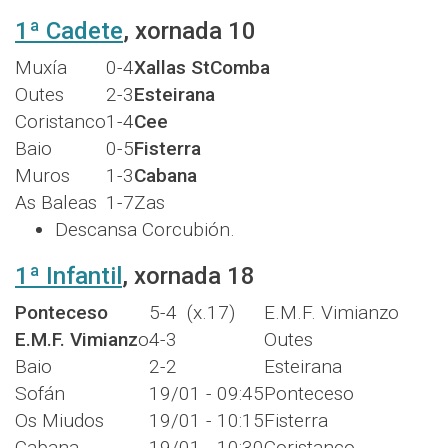
1ª Cadete
, xornada 10
Muxía
0-4
Xallas StComba
Outes
2-3
Esteirana
Coristanco
1-4
Cee
Baio
0-5
Fisterra
Muros
1-3
Cabana
As Baleas
1-7
Zas
Descansa Corcubión.
1ª Infantil
, xornada 18
Ponteceso
5-4 (x.17)
E.M.F. Vimianzo
E.M.F. Vimianz
o
4-3
Outes
Baio
2-2
Esteirana
Sofán
19/01 - 09:45
Ponteceso
Os Miudos
19/01 - 10:15
Fisterra
Cabana
19/01 - 10:30
Coristanco