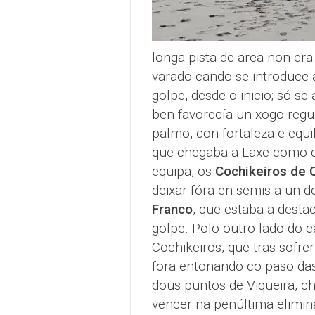
longa pista de area non era
varado cando se introduce a
golpe, desde o inicio; só s
ben favorecía un xogo regu
palmo, con fortaleza e equi
que chegaba a Laxe como cu
equipa, os
Cochikeiros de 
deixar fóra en semis a un d
Franco
, que estaba a desta
golpe. Polo outro lado do 
Cochikeiros, que tras sofre
fora entonando co paso das 
dous puntos de Viqueira, ch
vencer na penúltima elimin