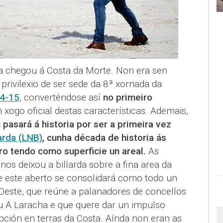
da chegou á Costa da Morte. Non era sen
 privilexio de ser sede da 8ª xornada da
4-15
, converténdose así
no primeiro
 xogo oficial destas características. Ademais,
pasará á historia por ser a primeira vez
arda (LNB)
, cunha década de historia ás
ro tendo como superficie un areal.
As
os deixou a billarda sobre a fina area da
e este aberto se consolidará como todo un
Oeste, que reúne a palanadores de concellos
 A Laracha e que quere dar un impulso
rupción en terras da Costa. Aínda non eran as