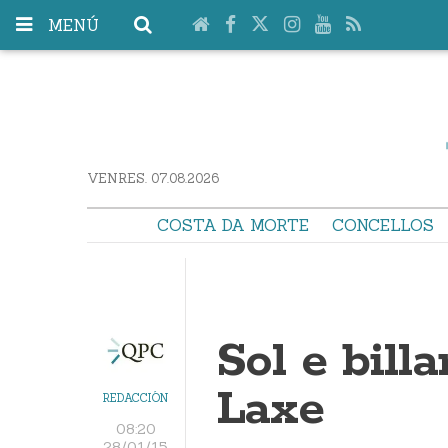
MENÚ
VENRES. 07.08.2026
COSTA DA MORTE
CONCELLOS
Sol e bill
Laxe
REDACCIÓN
08:20
28/01/15