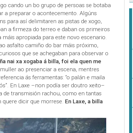
go cando un bo grupo de persoas se botaba
ar a preparar o acontecemento. Algúns
ns para así delimitaren as pistas de xogo,
n a firmeza do terreo e daban os primeiros
 máis apropiada para este novo escenario.
o asfalto camiño do bar máis próximo,
curiosos que se achegaban para observar o
ña nai xa xogaba á billa, foi ela quen me
muller ao presenciar a escena, mentres
ferencia ás ferramentas: “o palán e maila
ós”. En Laxe –non podía ser doutro xeito–
ea de transmisión rachou, como en tantas
n quere dicir que morrese.
En Laxe, a billa