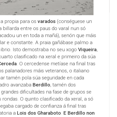
 a propia para os
varados
(conséguese un
 billarda entre os paus do varal nun só
e acadou un en toda a mañá), senón que máis
lar e constante. A praia gañábase palmo a
librio. Isto demostraba no seu xogo
Viqueira
,
arto clasificado na xeral e primeiro da súa
Cerceda
. O cercedense metíase na final tras
os palanadores máis veteranos, o italiano
car tamén pola súa seguridade en cada
cadro avanzaba
Berdillo
, tamén dos
r grandes dificultades na fase de grupos se
rondas. O quinto clasificado da xeral, a só
egaba cargado de confianza á final tras
atoria a
Lois dos Gharaboto
.
E Berdillo non