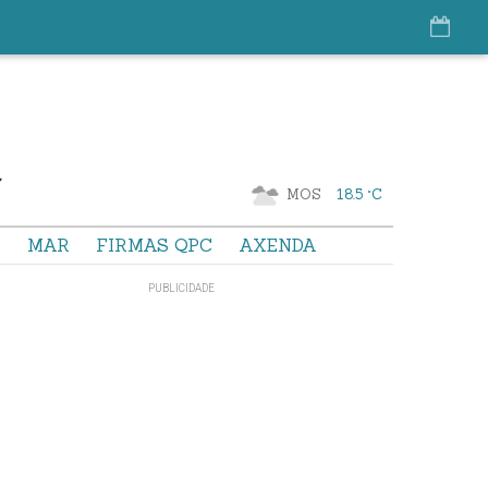
MOS
18.5 °C
S
MAR
FIRMAS QPC
AXENDA