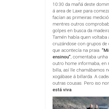
10:30 da mañá deste domin
á area de Laxe para comez
facían as primeiras medició
mentres outros comprobaba
golpes en busca da madeira
Tamén había quen voltaba a
cruzándose con grupos de 
que acontecía na praia.
“Mi
ensinou”
, comentaba unha 
outro home informaba, en re
billa, así lle chamábamos n
xogábase á billarda. A cad
outras cousas. Pero iso no
está viva
.