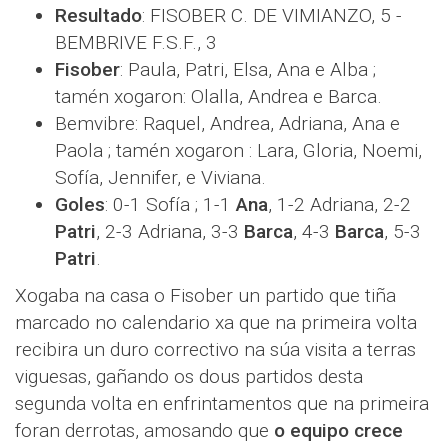
Resultado
: FISOBER C. DE VIMIANZO, 5 -
BEMBRIVE F.S.F., 3
Fisober
: Paula, Patri, Elsa, Ana e Alba ;
tamén xogaron: Olalla, Andrea e Barca.
Bemvibre: Raquel, Andrea, Adriana, Ana e
Paola ; tamén xogaron : Lara, Gloria, Noemi,
Sofía, Jennifer, e Viviana.
Goles
: 0-1 Sofía ; 1-1
Ana
, 1-2 Adriana, 2-2
Patri
, 2-3 Adriana, 3-3
Barca
, 4-3
Barca
, 5-3
Patri
.
Xogaba na casa o Fisober un partido que tiña
marcado no calendario xa que na primeira volta
recibira un duro correctivo na súa visita a terras
viguesas, gañando os dous partidos desta
segunda volta en enfrintamentos que na primeira
foran derrotas, amosando que
o equipo crece