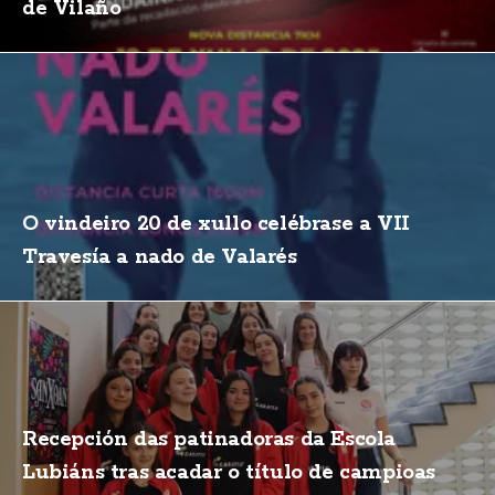
de Vilaño
O vindeiro 20 de xullo celébrase a VII
Travesía a nado de Valarés
Recepción das patinadoras da Escola
Lubiáns tras acadar o título de campioas