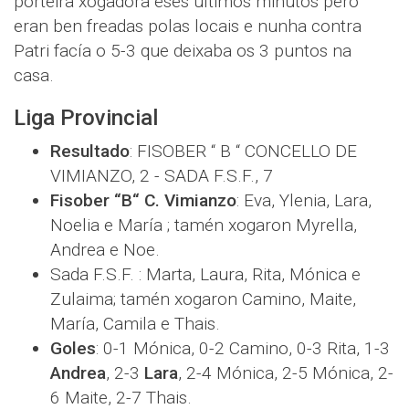
porteira xogadora eses últimos minutos pero
eran ben freadas polas locais e nunha contra
Patri facía o 5-3 que deixaba os 3 puntos na
casa.
Liga Provincial
Resultado
: FISOBER “ B “ CONCELLO DE
VIMIANZO, 2 - SADA F.S.F., 7
Fisober “B“ C. Vimianzo
: Eva, Ylenia, Lara,
Noelia e María ; tamén xogaron Myrella,
Andrea e Noe.
Sada F.S.F. : Marta, Laura, Rita, Mónica e
Zulaima; tamén xogaron Camino, Maite,
María, Camila e Thais.
Goles
: 0-1 Mónica, 0-2 Camino, 0-3 Rita, 1-3
Andrea
, 2-3
Lara
, 2-4 Mónica, 2-5 Mónica, 2-
6 Maite, 2-7 Thais.