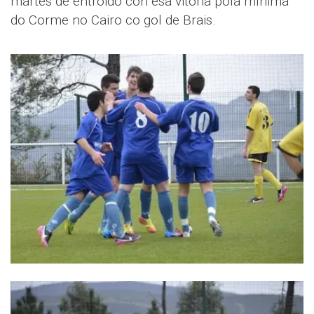
martes de entroido con esa vitoria pola mínima
do Corme no Cairo co gol de Brais.