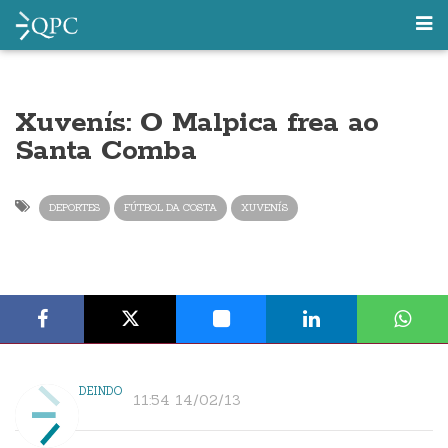
Xuvenís: O Malpica frea ao
Santa Comba
DEPORTES
FÚTBOL DA COSTA
XUVENÍS
DEINDO
11:54 14/02/13