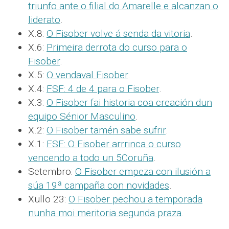
triunfo ante o filial do Amarelle e alcanzan o
liderato
.
X.8:
O Fisober volve á senda da vitoria
.
X.6:
Primeira derrota do curso para o
Fisober
.
X.5:
O vendaval Fisober
.
X.4:
FSF: 4 de 4 para o Fisober
.
X.3:
O Fisober fai historia coa creación dun
equipo Sénior Masculino
.
X.2:
O Fisober tamén sabe sufrir
.
X.1:
FSF: O Fisober arrrinca o curso
vencendo a todo un 5Coruña
.
Setembro:
O Fisober empeza con ilusión a
súa 19ª campaña con novidades
.
Xullo 23:
O Fisober pechou a temporada
nunha moi meritoria segunda praza
.