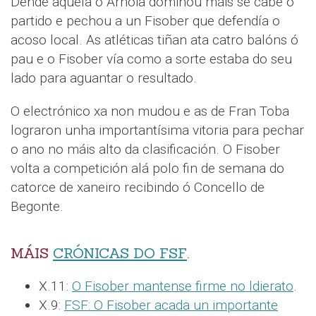
Dende aquela o Arnoia dominou máis se cabe o
partido e pechou a un Fisober que defendía o
acoso local. As atléticas tiñan ata catro balóns ó
pau e o Fisober vía como a sorte estaba do seu
lado para aguantar o resultado.
O electrónico xa non mudou e as de Fran Toba
lograron unha importantísima vitoria para pechar
o ano no máis alto da clasificación. O Fisober
volta a competición alá polo fin de semana do
catorce de xaneiro recibindo ó Concello de
Begonte.
MÁIS
CRÓNICAS DO FSF
.
X.11:
O Fisober mantense firme no ldierato
.
X.9:
FSF: O Fisober acada un importante