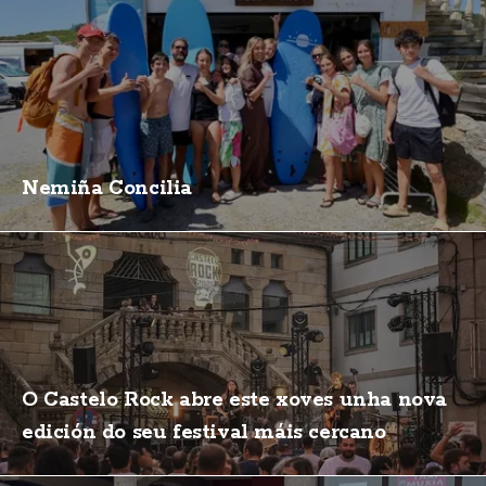
Nemiña Concilia
O Castelo Rock abre este xoves unha nova
edición do seu festival máis cercano