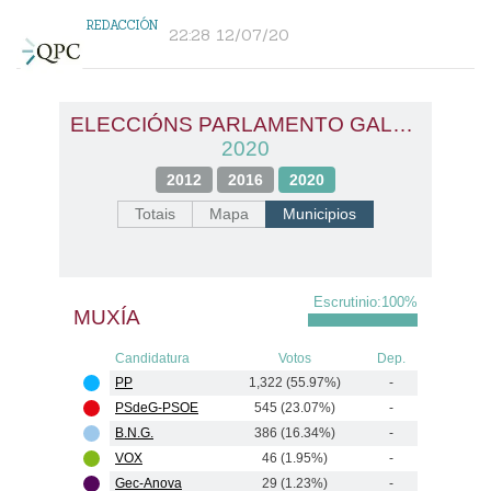
REDACCIÓN
22:28 12/07/20
ELECCIÓNS PARLAMENTO GALEGO
2020
2012
2016
2020
Totais
Mapa
Municipios
Escrutinio:
100
%
MUXÍA
Candidatura
Votos
Dep.
PP
1,322 (55.97%)
-
PSdeG-PSOE
545 (23.07%)
-
B.N.G.
386 (16.34%)
-
VOX
46 (1.95%)
-
Gec-Anova
29 (1.23%)
-