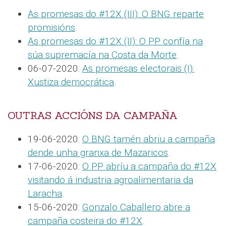
As promesas do #12X (III): O BNG reparte
promisións
.
As promesas do #12X (II): O PP confía na
súa supremacía na Costa da Morte
.
06-07-2020:
As promesas electorais (I):
Xustiza democrática
.
OUTRAS ACCIÓNS DA CAMPAÑA
19-06-2020:
O BNG tamén abriu a campaña
dende unha granxa de Mazaricos
.
17-06-2020:
O PP abríu a campaña do #12X
visitando á industria agroalimentaria da
Laracha
.
15-06-2020:
Gonzalo Caballero abre a
campaña costeira do #12X
.