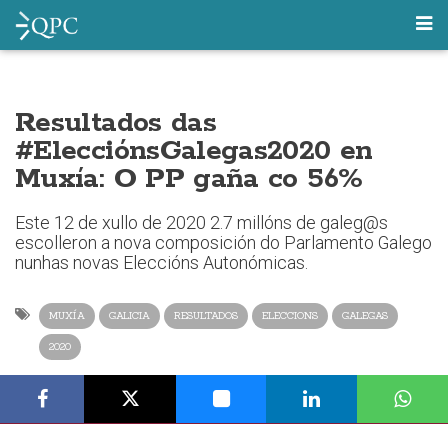
Resultados das
#ElecciónsGalegas2020 en
Muxía: O PP gaña co 56%
Este 12 de xullo de 2020 2.7 millóns de galeg@s
escolleron a nova composición do Parlamento Galego
nunhas novas Eleccións Autonómicas.
MUXÍA
GALICIA
RESULTADOS
ELECCIONS
GALEGAS
2020