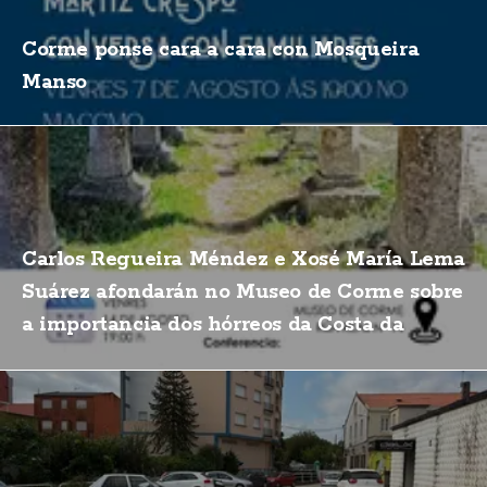
Corme ponse cara a cara con Mosqueira
Manso
Carlos Regueira Méndez e Xosé María Lema
Suárez afondarán no Museo de Corme sobre
a importancia dos hórreos da Costa da
Morte