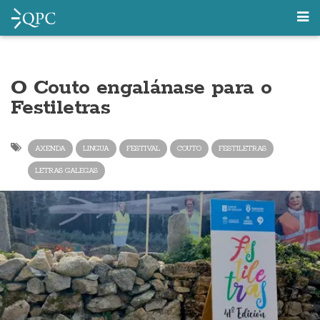
O Couto engalánase para o
Festiletras
AXENDA
LINGUA
FESTIVAL
COUTO
FESTILETRAS
LETRAS GALEGAS