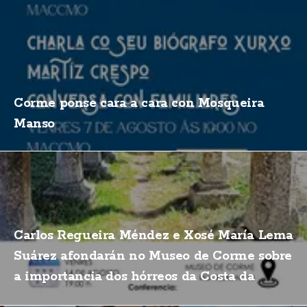
Corme ponse cara a cara con Mosqueira
Manso
Carlos Regueira Méndez e Xosé María Lema
Suárez afondarán no Museo de Corme sobre
a importancia dos hórreos da Costa da
Morte