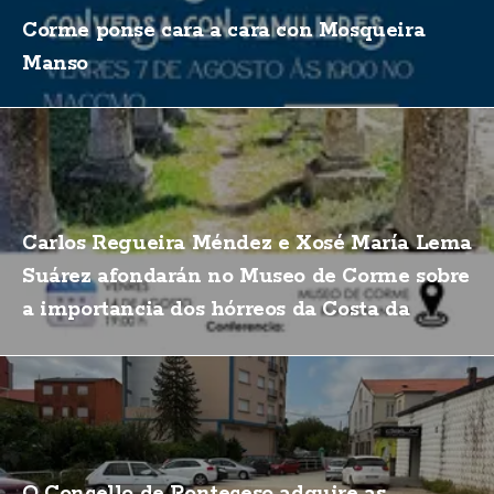
Corme ponse cara a cara con Mosqueira
Manso
Carlos Regueira Méndez e Xosé María Lema
Suárez afondarán no Museo de Corme sobre
a importancia dos hórreos da Costa da
Morte
O Concello de Ponteceso adquire as