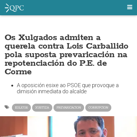
Os Xulgados admiten a
querela contra Lois Carballido
pola suposta prevaricación na
repotenciación do P.E. de
Corme
A oposición esixe ao PSOE que provoque a
dimisión inmediata do alcalde
EOLICOS
XUSTIZA
PREVARICACION
CORRUPCION