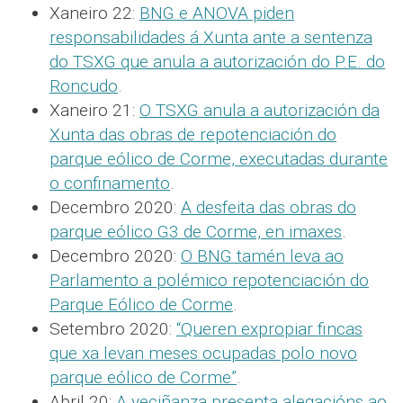
Xaneiro 22:
BNG e ANOVA piden
responsabilidades á Xunta ante a sentenza
do TSXG que anula a autorización do P.E. do
Roncudo
.
Xaneiro 21:
O TSXG anula a autorización da
Xunta das obras de repotenciación do
parque eólico de Corme, executadas durante
o confinamento
.
Decembro 2020:
A desfeita das obras do
parque eólico G3 de Corme, en imaxes
.
Decembro 2020:
O BNG tamén leva ao
Parlamento a polémico repotenciación do
Parque Eólico de Corme
.
Setembro 2020:
“Queren expropiar fincas
que xa levan meses ocupadas polo novo
parque eólico de Corme”
.
Abril 20:
A veciñanza presenta alegacións ao