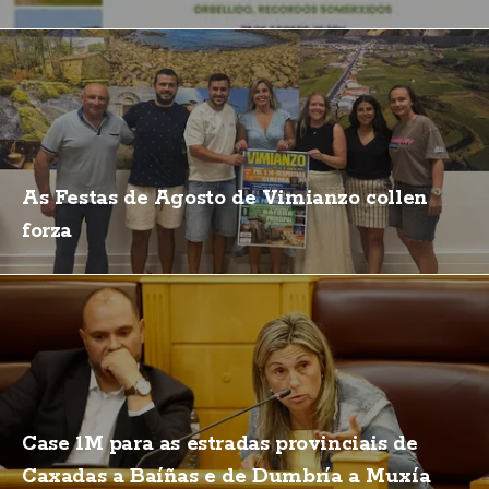
As Festas de Agosto de Vimianzo collen
forza
Case 1M para as estradas provinciais de
Caxadas a Baíñas e de Dumbría a Muxía