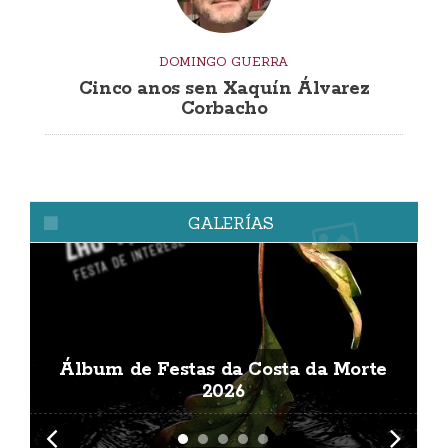
DOMINGO GUERRA
Cinco anos sen Xaquín Álvarez
Corbacho
GALERÍAS
Álbum de Festas da Costa da Morte
A
2026