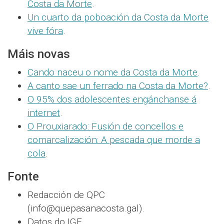
Costa da Morte
.
Un cuarto da poboación da Costa da Morte
vive fóra
.
Máis novas
Cando naceu o nome da Costa da Morte
.
A canto sae un ferrado na Costa da Morte?
.
O 95% dos adolescentes engánchanse á
internet
.
O Prouxiarado: Fusión de concellos e
comarcalización: A pescada que morde a
cola
.
Fonte
Redacción de QPC
(info@quepasanacosta.gal).
Datos do IGE.