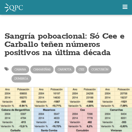
Sangría poboacional: Só Cee e
Carballo teñen números
positivos na última década
CABANA
CAMARIÑAS
CARNOTA
CEE
CORCUBIÓN
DUMBRÍA