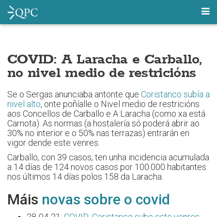
COVID: A Laracha e Carballo,
no nivel medio de restricións
Se o Sergas anunciaba antonte que
Coristanco subía a
nivel alto
, onte poñíalle o Nivel medio de restricións
aos Concellos de Carballo e A Laracha (como xa está
Carnota). As normas (a hostalería só poderá abrir ao
30% no interior e o 50% nas terrazas) entrarán en
vigor dende este venres.
Carballo, con 39 casos, ten unha incidencia acumulada
a 14 días de 124 novos casos por 100.000 habitantes
nos últimos 14 días polos 158 da Laracha.
Máis
novas sobre o covid
28-04-21:
COVID: Coristanco sube este venres