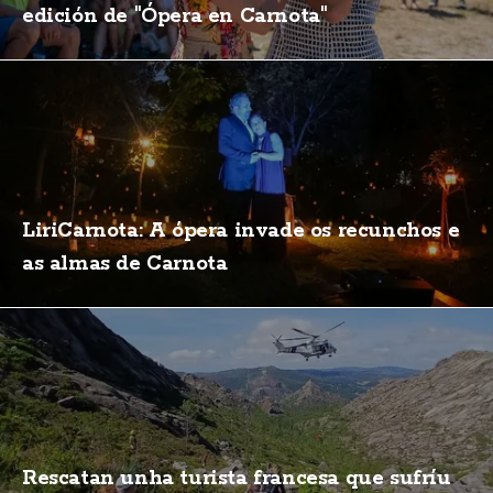
edición de "Ópera en Carnota"
LiriCarnota: A ópera invade os recunchos e
as almas de Carnota
Rescatan unha turista francesa que sufríu