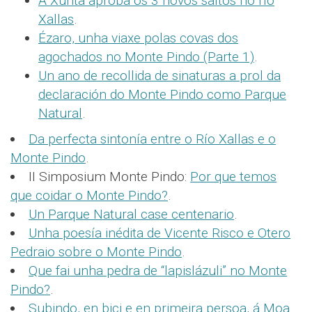
A Xunta aproba os 3 novos saltos no río
Xallas
.
Ézaro, unha viaxe polas covas dos
agochados no Monte Pindo (Parte 1)
.
Un ano de recollida de sinaturas a prol da
declaración do Monte Pindo como Parque
Natural
.
Da perfecta sintonía entre o Río Xallas e o
Monte Pindo
.
II Simposium Monte Pindo:
Por que temos
que coidar o Monte Pindo?
.
Un Parque Natural case centenario
.
Unha poesía inédita de Vicente Risco e Otero
Pedraio sobre o Monte Pindo
.
Que fai unha pedra de “lapislázuli” no Monte
Pindo?
.
Subindo, en bici e en primeira persoa, á Moa
.