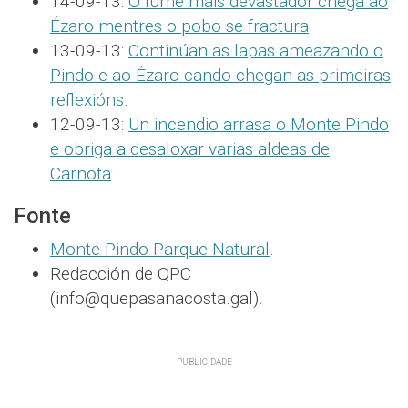
14-09-13:
O lume máis devastador chega ao
Ézaro mentres o pobo se fractura
.
13-09-13:
Continúan as lapas ameazando o
Pindo e ao Ézaro cando chegan as primeiras
reflexións
.
12-09-13:
Un incendio arrasa o Monte Pindo
e obriga a desaloxar varias aldeas de
Carnota
.
Fonte
Monte Pindo Parque Natural
.
Redacción de QPC
(info@quepasanacosta.gal).