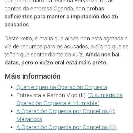
que patrocinaron a festa da Fervenza, ou as
contas da empresa Ogando, son p
robas
suficientes para manter a imputación dos 26
acusados
.
Deste xeito, e malia que aínda non está agotada a
vía de recursos para os acusados, o día no que se
teñan que sentar diante do xuíz.
Aínda non hai
datas, pero o xuízo oral está máis preto.
Máis información
Quen é quen na Operación Orquesta
.
Entrevista a Ramón Vigo (II):
“O sumario da
Operación Orquesta é infumable”
.
A Operación Orquesta por Concellos (I):
Mazaricos
.
A Operación Orquesta por Concellos (II):