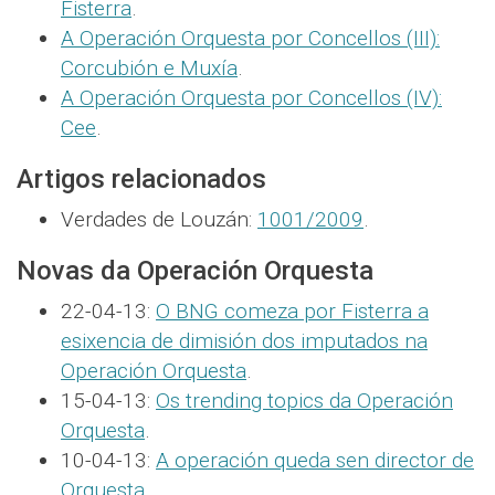
Fisterra
.
A Operación Orquesta por Concellos (III):
Corcubión e Muxía
.
A Operación Orquesta por Concellos (IV):
Cee
.
Artigos relacionados
Verdades de Louzán:
1001/2009
.
Novas da Operación Orquesta
22-04-13:
O BNG comeza por Fisterra a
esixencia de dimisión dos imputados na
Operación Orquesta
.
15-04-13:
Os trending topics da Operación
Orquesta
.
10-04-13:
A operación queda sen director de
Orquesta
.