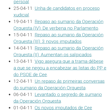
persoal
.
25-04-11:
Unha de candidatos en proceso
xudicial
.
19-04-11:
Repaso ao sumario da Operación
Orquesta (IV): De verbena no Parlamento
.
15-04-11:
Repaso ao sumario da Operación
Orquesta (III): 3 novos imputados
.
14-04-11:
Repaso ao sumario da Operación
Orquesta (II): Aumentan os salpicados
.
13-04-11:
Vigo asegura que a trama débese
a que se negou a encabezar as listas do PP e
do PSOE de Cee
.
12-04-11:
Un repaso ás primeiras conversas
do sumario da Operación Orquesta
.
06-04-11:
Levantado o segredo de sumario
da Operación Orquesta
.
01-04-11:
Os novos imputados de Cee