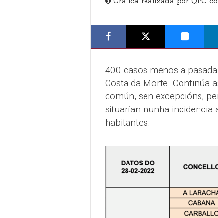
Gráfica realizada por QPC co
400 casos menos a pasada 
Costa da Morte. Continúa as
común, sen excepcións, per
situarían nunha incidenci
habitantes.