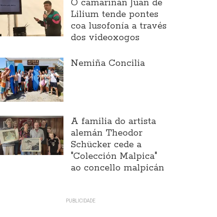
O camariñán Juan de
Lilium tende pontes
coa lusofonía a través
dos videoxogos
Nemiña Concilia
A familia do artista
alemán Theodor
Schücker cede a
"Colección Malpica"
ao concello malpicán