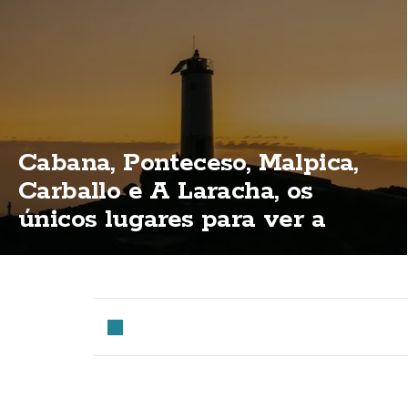
Cabana, Ponteceso, Malpica,
Carballo e A Laracha, os
únicos lugares para ver a
eclipse total na Costa da
Morte