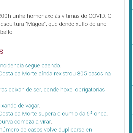
1200h unha homenaxe ás vítimas do COVID. O
 escultura “Mágoa”, que dende xullo do ano
allo.
S
incidencia segue caendo
.
Costa da Morte aínda rexistrou 805 casos na
as deixan de ser, dende hoxe, obrigatorias
ixando de vagar
.
Costa da Morte supera o cumio da 6ª onda
.
curva comeza a virar
.
número de casos volve duplicarse en