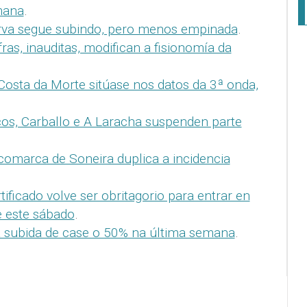
mana
.
rva segue subindo, pero menos empinada
.
fras, inauditas, modifican a fisionomía da
Costa da Morte sitúase nos datos da 3ª onda,
os, Carballo e A Laracha suspenden parte
.
comarca de Soneira duplica a incidencia
tificado volve ser obritagorio para entrar en
 este sábado
.
 subida de case o 50% na última semana
.