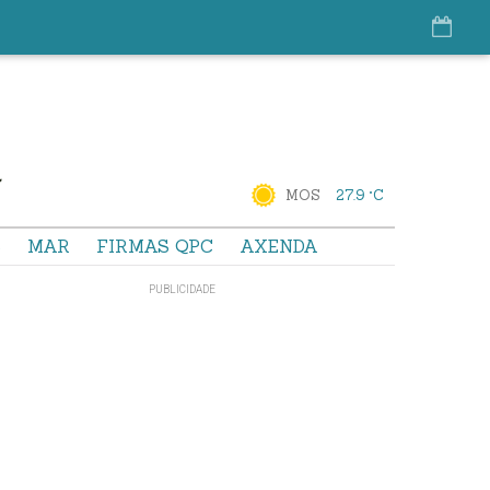
MOS
27.9 °C
S
MAR
FIRMAS QPC
AXENDA