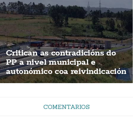
Critican as contradicións do
PP a nivel municipal e
autonómico coa reivindicación
de elimininación das peaxes
da AG-55
COMENTARIOS