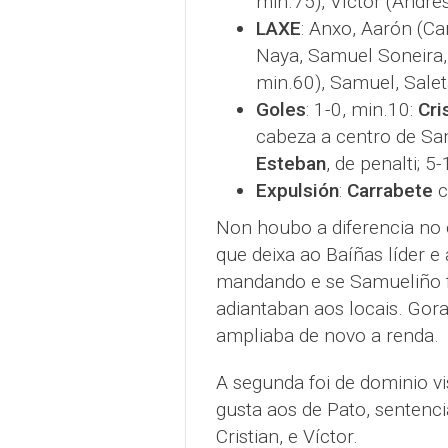
min.75), Víctor (Andres
LAXE
: Anxo, Aarón (Car
Naya, Samuel Soneira, 
min.60), Samuel, Salet
Goles
: 1-0, min.10:
Cri
cabeza a centro de Sa
Esteban
, de penalti; 5
Expulsión
:
Carrabete
c
Non houbo a diferencia no 
que deixa ao Baíñas líder 
mandando e se Samueliño fa
adiantaban aos locais. Gor
ampliaba de novo a renda.
A segunda foi de dominio vis
gusta aos de Pato, sentenci
Cristian, e Víctor.