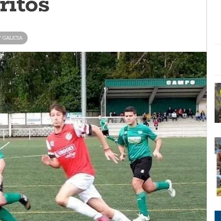
ritos
ª GALICIA