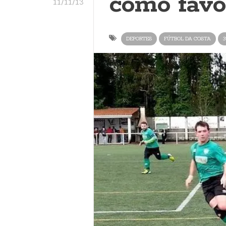
como favo
11/11/13
DEPORTES
FÚTBOL DA COSTA
3