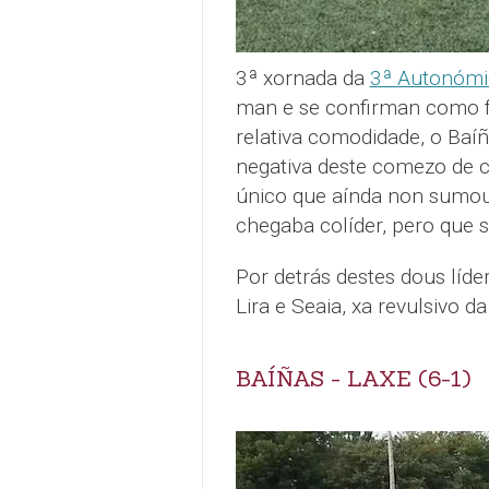
3ª xornada da
3ª Autonómi
man e se confirman como f
relativa comodidade, o Baí
negativa deste comezo de c
único que aínda non sumou
chegaba colíder, pero que 
Por detrás destes dous líde
Lira e Seaia, xa revulsivo d
BAÍÑAS - LAXE (6-1)