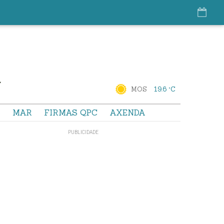
MOS
19.6 °C
S
MAR
FIRMAS QPC
AXENDA