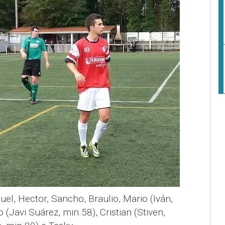
el, Hector, Sancho, Braulio, Mario (Iván,
 (Javi Suárez, min.58), Cristian (Stiven,