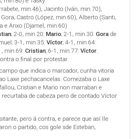
, min.80) e Tasky.
rabete, min.46), Jacinto (Iván, min.70),
Gora, Castro (López, min.60), Alberto (Santi,
a e Anxo (Djamel, min.60).
stian
; 2-0, min.20:
Mario
; 2-1, min.30:
Gora
de
muel; 3-1, min.35:
Víctor
; 4-1, min.64:
-1, min.69:
Cristian
; 6-1, min.77:
Víctor
.
ontra o final por protestar.
campo que indica o marcador, cunha vitoria
e ao Laxe pechacancelas. Comezaba o Laxe
llou, Cristian e Mario non marraban e
a recurtaba de cabeza pero de contado Víctor
itante, pero á contra, e parece que así lle
aron o partido, cos gole sde Esteban,