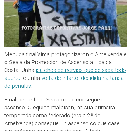
Menuda finalísima protagonizaron o Ameixenda e
o Seaia da Promoción de Ascenso á Liga da
Costa. Unha
ida chea de nervios que deixaba todo
aberto
, e unha
volta de infarto, decidida na tanda
de penaltis
.
Finalmente foi o Seaia o que consegue o
ascenso. O equipo malpicán, na súa primeira
temporada como federado (era a 2ª do
Ameixenda) consegue un ascenso co que case