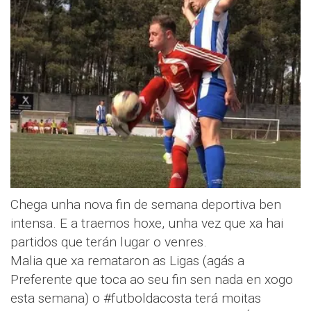
Chega unha nova fin de semana deportiva ben
intensa. E a traemos hoxe, unha vez que xa hai
partidos que terán lugar o venres.
Malia que xa remataron as Ligas (agás a
Preferente que toca ao seu fin sen nada en xogo
esta semana) o #futboldacosta terá moitas