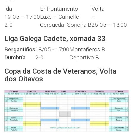
Ida
Enfrontamento
Volta
19-05 – 17:00
Laxe – Camelle
–
2-0
Cerqueda -Soneira B
25-05 – 18:00
Liga Galega Cadete, xornada 33
Bergantiños
18/05 - 17:00
Montañeros B
Dumbría
2-0
Deportivo B
Copa da Costa de Veteranos, Volta
dos Oitavos