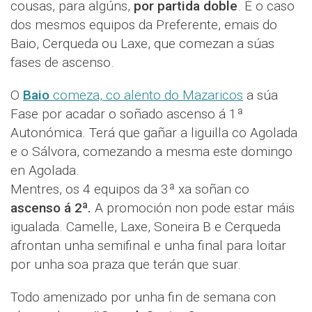
cousas, para algúns,
por partida doble
. É o caso
dos mesmos equipos da Preferente, emais do
Baio, Cerqueda ou Laxe, que comezan a súas
fases de ascenso.
O
Baio
comeza, co alento do Mazaricos
a súa
Fase por acadar o soñado ascenso á 1ª
Autonómica. Terá que gañar a liguilla co Agolada
e o Sálvora, comezando a mesma este domingo
en Agolada.
Mentres, os 4 equipos da 3ª xa soñan co
ascenso á 2ª.
A promoción non pode estar máis
igualada. Camelle, Laxe, Soneira B e Cerqueda
afrontan unha semifinal e unha final para loitar
por unha soa praza que terán que suar.
Todo amenizado por unha fin de semana con