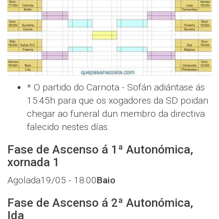
* O partido do Carnota - Sofán adiántase ás
15:45h para que os xogadores da SD poidan
chegar ao funeral dun membro da directiva
falecido nestes días.
Fase de Ascenso á 1ª Autonómica,
xornada 1
Agolada
19/05 - 18:00
Baio
Fase de Ascenso á 2ª Autonómica,
Ida