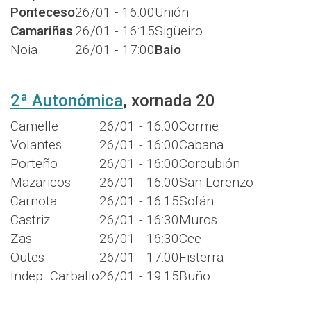
Ponteceso
26/01 - 16:00
Unión
Camariñas
26/01 - 16:15
Sigüeiro
Noia
26/01 - 17:00
Baio
2ª Autonómica
, xornada 20
Camelle
26/01 - 16:00
Corme
Volantes
26/01 - 16:00
Cabana
Porteño
26/01 - 16:00
Corcubión
Mazaricos
26/01 - 16:00
San Lorenzo
Carnota
26/01 - 16:15
Sofán
Castriz
26/01 - 16:30
Muros
Zas
26/01 - 16:30
Cee
Outes
26/01 - 17:00
Fisterra
Indep. Carballo
26/01 - 19:15
Buño