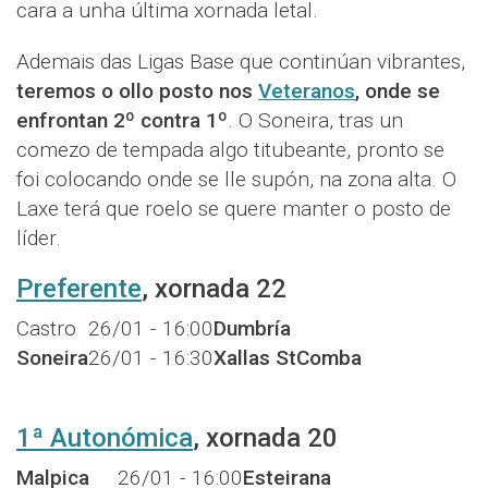
cara a unha última xornada letal.
Ademais das Ligas Base que continúan vibrantes,
teremos o ollo posto nos
Veteranos
, onde se
enfrontan 2º contra 1º
. O Soneira, tras un
comezo de tempada algo titubeante, pronto se
foi colocando onde se lle supón, na zona alta. O
Laxe terá que roelo se quere manter o posto de
líder.
Preferente
, xornada 22
Castro
26/01 - 16:00
Dumbría
Soneira
26/01 - 16:30
Xallas StComba
1ª Autonómica
, xornada 20
Malpica
26/01 - 16:00
Esteirana