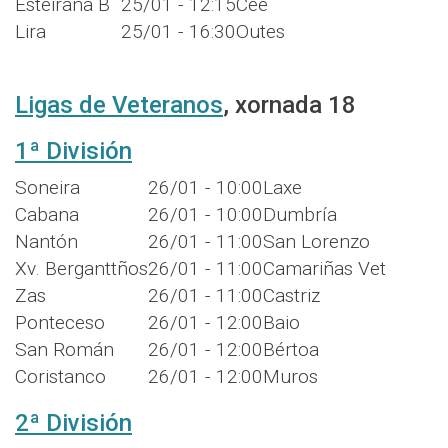
Esteirana B
25/01 - 12:15
Cee
Lira
25/01 - 16:30
Outes
Ligas de Veteranos
, xornada 18
1ª División
Soneira
26/01 - 10:00
Laxe
Cabana
26/01 - 10:00
Dumbría
Nantón
26/01 - 11:00
San Lorenzo
Xv. Berganttños
26/01 - 11:00
Camariñas Vet
Zas
26/01 - 11:00
Castriz
Ponteceso
26/01 - 12:00
Baio
San Román
26/01 - 12:00
Bértoa
Coristanco
26/01 - 12:00
Muros
2ª División