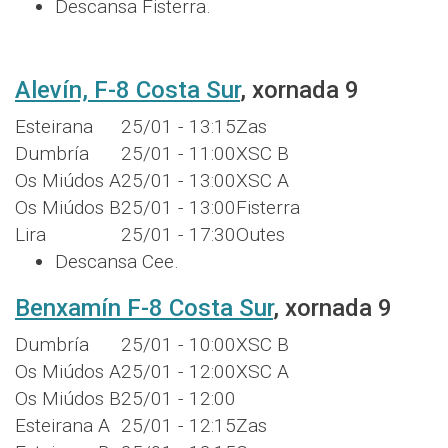
Descansa Fisterra.
Alevín, F-8 Costa Sur
, xornada 9
Esteirana
25/01 - 13:15
Zas
Dumbría
25/01 - 11:00
XSC B
Os Miúdos A
25/01 - 13:00
XSC A
Os Miúdos B
25/01 - 13:00
Fisterra
Lira
25/01 - 17:30
Outes
Descansa Cee.
Benxamín F-8 Costa Sur
, xornada 9
Dumbría
25/01 - 10:00
XSC B
Os Miúdos A
25/01 - 12:00
XSC A
Os Miúdos B
25/01 - 12:00
Esteirana A
25/01 - 12:15
Zas