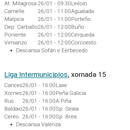
At. Milagrosa
26/01 - 09:30
Leiloio
Camelle
26/01 - 11:00
Agualada
Malpica
26/01 - 11:00
Porteño
Dep. Carballo
26/01 - 12:00
Buño
Poniente
26/01 - 12:00
Cerqueda
Vimianzo
26/01 - 12:00
Corcoesto
Descansa Sofán e Eerbecedo.
Liga Intermunicipios
, xornada 15
Cances
26/01 - 16:00
Laxe
Xornes
26/01 - 16:00
Peña Galicia
Rus
26/01 - 16:00
A Piña
Baldaio
26/01 - 16:00
Sp. Seaia
Cereo
26/01 - 16:00
Sp. Brea
Descansa Valenza.