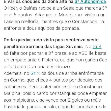
E varios choques da zona alta na
3ª Autonómica
.
O líder, o Baíñas recibe a un Seaia que marcha 3º
a só 5 puntos. Ademais, o Montelouro visita a un
Laxe en melloría, mentres que o Coristanco-Lira
enfronta a dous equipos da pomada.
Pode quedar todo visto para sentenza nesta
penúltima xornada das Ligas Xuvenís
. No
Gr.3
,
só falta por pechar a 3ª praza, e ao XSC lle basta
un empate ante o Fisterra, ou que non gañen Cee
e Outes en Dumbría e Vimianzo.
Ademais, no
Gr.4
, os dous de arriba enfróntanse
en Corme, que checa 4 puntos por debaixo dos
cabaneses. Pero a atención está no Coristanco-
Malpica, pois o cardo coristanqués pode empatar
aos malpicáns, e se vence por 2 goles ou máis
bastaríalle para superalo, e quedar por diantre de