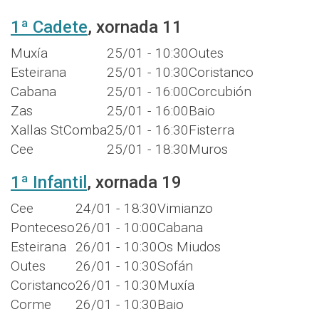
1ª Cadete
, xornada 11
Muxía
25/01 - 10:30
Outes
Esteirana
25/01 - 10:30
Coristanco
Cabana
25/01 - 16:00
Corcubión
Zas
25/01 - 16:00
Baio
Xallas StComba
25/01 - 16:30
Fisterra
Cee
25/01 - 18:30
Muros
1ª Infantil
, xornada 19
Cee
24/01 - 18:30
Vimianzo
Ponteceso
26/01 - 10:00
Cabana
Esteirana
26/01 - 10:30
Os Miudos
Outes
26/01 - 10:30
Sofán
Coristanco
26/01 - 10:30
Muxía
Corme
26/01 - 10:30
Baio