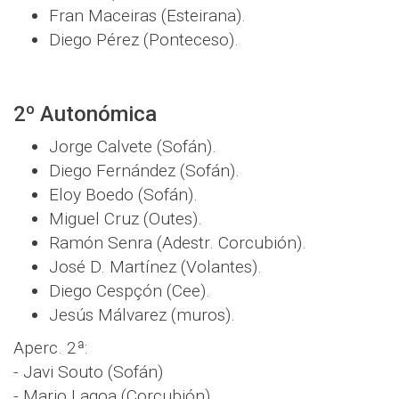
Fran Maceiras (Esteirana).
Diego Pérez (Ponteceso).
2º Autonómica
Jorge Calvete (Sofán).
Diego Fernández (Sofán).
Eloy Boedo (Sofán).
Miguel Cruz (Outes).
Ramón Senra (Adestr. Corcubión).
José D. Martínez (Volantes).
Diego Cespçón (Cee).
Jesús Málvarez (muros).
Aperc. 2ª:
- Javi Souto (Sofán)
- Mario Lagoa (Corcubión)