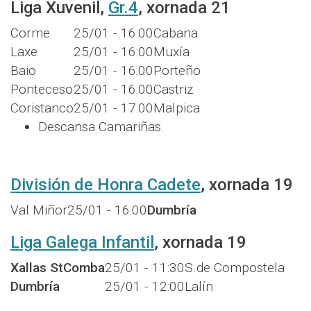
Liga Xuvenil,
Gr.4
, xornada 21
Corme
25/01 - 16:00
Cabana
Laxe
25/01 - 16:00
Muxía
Baio
25/01 - 16:00
Porteño
Ponteceso
25/01 - 16:00
Castriz
Coristanco
25/01 - 17:00
Malpica
Descansa Camariñas.
División de Honra Cadete
, xornada 19
Val Miñor
25/01 - 16:00
Dumbría
Liga Galega Infantil
, xornada 19
Xallas StComba
25/01 - 11:30
S.de Compostela
Dumbría
25/01 - 12:00
Lalín