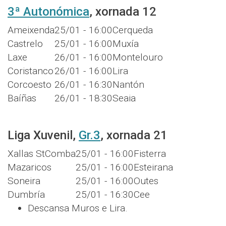
3ª Autonómica
, xornada 12
Ameixenda
25/01 - 16:00
Cerqueda
Castrelo
25/01 - 16:00
Muxía
Laxe
26/01 - 16:00
Montelouro
Coristanco
26/01 - 16:00
Lira
Corcoesto
26/01 - 16:30
Nantón
Baíñas
26/01 - 18:30
Seaia
Liga Xuvenil,
Gr.3
, xornada 21
Xallas StComba
25/01 - 16:00
Fisterra
Mazaricos
25/01 - 16:00
Esteirana
Soneira
25/01 - 16:00
Outes
Dumbría
25/01 - 16:30
Cee
Descansa Muros e Lira.