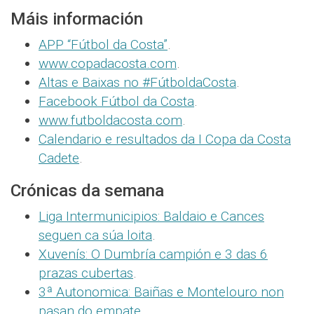
Máis información
APP “Fútbol da Costa”
.
www.copadacosta.com
.
Altas e Baixas no #FútboldaCosta
.
Facebook Fútbol da Costa
.
www.futboldacosta.com
.
Calendario e resultados da I Copa da Costa
Cadete
.
Crónicas da semana
Liga Intermunicipios: Baldaio e Cances
seguen ca súa loita
.
Xuvenís: O Dumbría campión e 3 das 6
prazas cubertas
.
3ª Autonomica: Baiñas e Montelouro non
pasan do empate
.