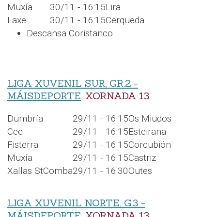
Muxía
30/11 - 16:15
Lira
Laxe
30/11 - 16:15
Cerqueda
Descansa Coristanco.
LIGA XUVENIL SUR, GR.2 -
MÁISDEPORTE
, XORNADA 13
Dumbría
29/11 - 16:15
Os Miudos
Cee
29/11 - 16:15
Esteirana
Fisterra
29/11 - 16:15
Corcubión
Muxía
29/11 - 16:15
Castriz
Xallas StComba
29/11 - 16:30
Outes
LIGA XUVENIL NORTE, G.3 -
MÁISDEPORTE
, XORNADA 13