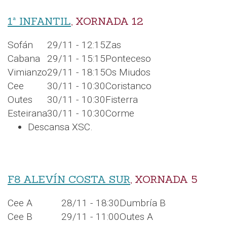
1ª INFANTIL
, XORNADA 12
Sofán
29/11 - 12:15
Zas
Cabana
29/11 - 15:15
Ponteceso
Vimianzo
29/11 - 18:15
Os Miudos
Cee
30/11 - 10:30
Coristanco
Outes
30/11 - 10:30
Fisterra
Esteirana
30/11 - 10:30
Corme
Descansa XSC.
F8 ALEVÍN COSTA SUR
, XORNADA 5
Cee A
28/11 - 18:30
Dumbría B
Cee B
29/11 - 11:00
Outes A