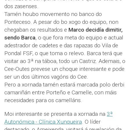
dos zasenses.
Tamén houbo movemento no banco do
Ponteceso. A pesar do bo xogo do equipo, non
chegaban os resultados e
Marco decidía dimitir,
sendo Barca
, o que fora meta do equipo e actual
adestrador de cadetes e das rapazas do Vila de
Pondal FSF, o que toma o relevo. Barca terá que
visitar ao 3ª na táboa, todo un Castriz. Ademais, o
Cee-Outes prevese un choque interesante e pode
ser un dos últimos vagóns do Cee.
Pero a xornada tamén estará marcada polo derbi
camariñán entre Porteño e Camelle, con máis
necesidades para os camelláns.
Moi interesante se presenta a xornada na
3ª
Autonómica - Clínica Xunqueira
. O líder
destacado, o Ameixenda, visitará á revelación da