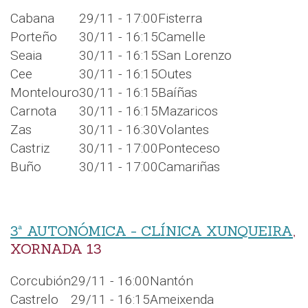
Cabana
29/11 - 17:00
Fisterra
Porteño
30/11 - 16:15
Camelle
Seaia
30/11 - 16:15
San Lorenzo
Cee
30/11 - 16:15
Outes
Montelouro
30/11 - 16:15
Baíñas
Carnota
30/11 - 16:15
Mazaricos
Zas
30/11 - 16:30
Volantes
Castriz
30/11 - 17:00
Ponteceso
Buño
30/11 - 17:00
Camariñas
3ª AUTONÓMICA - CLÍNICA XUNQUEIRA
,
XORNADA 13
Corcubión
29/11 - 16:00
Nantón
Castrelo
29/11 - 16:15
Ameixenda