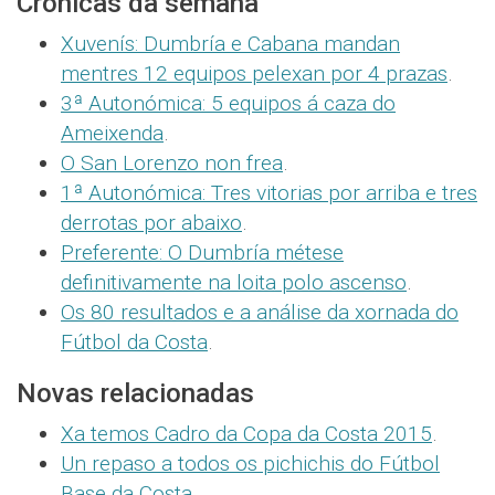
Crónicas da semana
Xuvenís: Dumbría e Cabana mandan
mentres 12 equipos pelexan por 4 prazas
.
3ª Autonómica: 5 equipos á caza do
Ameixenda
.
O San Lorenzo non frea
.
1ª Autonómica: Tres vitorias por arriba e tres
derrotas por abaixo
.
Preferente: O Dumbría métese
definitivamente na loita polo ascenso
.
Os 80 resultados e a análise da xornada do
Fútbol da Costa
.
Novas relacionadas
Xa temos Cadro da Copa da Costa 2015
.
Un repaso a todos os pichichis do Fútbol
Base da Costa
.