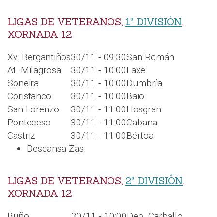
LIGAS DE VETERANOS,
1ª DIVISIÓN
,
XORNADA 12
Xv. Bergantiños
30/11 - 09:30
San Román
At. Milagrosa
30/11 - 10:00
Laxe
Soneira
30/11 - 10:00
Dumbría
Coristanco
30/11 - 10:00
Baio
San Lorenzo
30/11 - 11:00
Hosgran
Ponteceso
30/11 - 11:00
Cabana
Castriz
30/11 - 11:00
Bértoa
Descansa Zas.
LIGAS DE VETERANOS,
2ª DIVISIÓN
,
XORNADA 12
Buño
30/11 - 10:00
Dep. Carballo