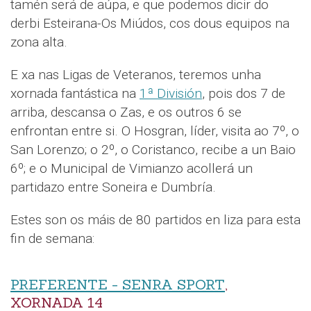
tamén será de aúpa, e que podemos dicir do
derbi Esteirana-Os Miúdos, cos dous equipos na
zona alta.
E xa nas Ligas de Veteranos, teremos unha
xornada fantástica na
1ª División
, pois dos 7 de
arriba, descansa o Zas, e os outros 6 se
enfrontan entre si. O Hosgran, líder, visita ao 7º, o
San Lorenzo; o 2º, o Coristanco, recibe a un Baio
6º; e o Municipal de Vimianzo acollerá un
partidazo entre Soneira e Dumbría.
Estes son os máis de 80 partidos en liza para esta
fin de semana:
PREFERENTE - SENRA SPORT
,
XORNADA 14