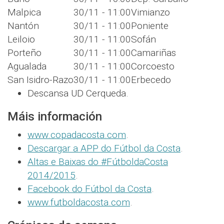
Malpica
30/11 - 11:00
Vimianzo
Nantón
30/11 - 11:00
Poniente
Leiloio
30/11 - 11:00
Sofán
Porteño
30/11 - 11:00
Camariñas
Agualada
30/11 - 11:00
Corcoesto
San Isidro-Razo
30/11 - 11:00
Erbecedo
Descansa UD Cerqueda.
Máis información
www.copadacosta.com
.
Descargar a APP do Fútbol da Costa
.
Altas e Baixas do #FútboldaCosta
2014/2015
.
Facebook do Fútbol da Costa
.
www.futboldacosta.com
.