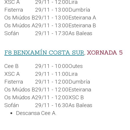
XSC A
29/11 - 12:00
Lira
Fisterra
29/11 - 13:00
Dumbría
Os Miúdos B
29/11 - 13:00
Esteirana A
Os Miúdos A
29/11 - 13:00
Esteirana B
Sofán
29/11 - 17:30
As Baleas
F8 BENXAMÍN COSTA SUR
, XORNADA 5
Cee B
29/11 - 10:00
Outes
XSC A
29/11 - 11:00
Lira
Fisterra
29/11 - 12:00
Dumbría
Os Miúdos B
29/11 - 12:00
Esteirana
Os Miúdos A
29/11 - 12:00
XSC B
Sofán
29/11 - 16:30
As Baleas
Descansa Cee A.