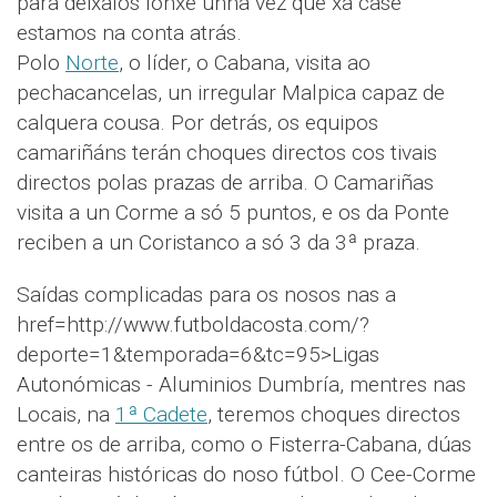
para deixalos lonxe unha vez que xa case
estamos na conta atrás.
Polo
Norte
, o líder, o Cabana, visita ao
pechacancelas, un irregular Malpica capaz de
calquera cousa. Por detrás, os equipos
camariñáns terán choques directos cos tivais
directos polas prazas de arriba. O Camariñas
visita a un Corme a só 5 puntos, e os da Ponte
reciben a un Coristanco a só 3 da 3ª praza.
Saídas complicadas para os nosos nas a
href=http://www.futboldacosta.com/?
deporte=1&temporada=6&tc=95>Ligas
Autonómicas - Aluminios Dumbría, mentres nas
Locais, na
1ª Cadete
, teremos choques directos
entre os de arriba, como o Fisterra-Cabana, dúas
canteiras históricas do noso fútbol. O Cee-Corme