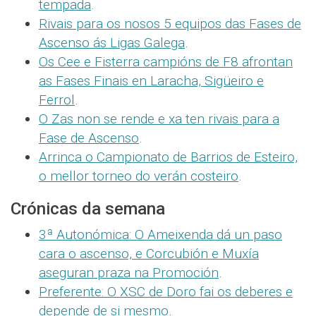
tempada
.
Rivais para os nosos 5 equipos das Fases de
Ascenso ás Ligas Galega
.
Os Cee e Fisterra campións de F8 afrontan
as Fases Finais en Laracha, Sigüeiro e
Ferrol
.
O Zas non se rende e xa ten rivais para a
Fase de Ascenso
.
Arrinca o Campionato de Barrios de Esteiro,
o mellor torneo do verán costeiro
.
Crónicas da semana
3ª Autonómica: O Ameixenda dá un paso
cara o ascenso, e Corcubión e Muxía
aseguran praza na Promoción
.
Preferente: O XSC de Doro fai os deberes e
depende de si mesmo
.