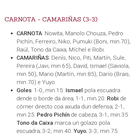
CARNOTA - CAMARIÑAS (3-3)
CARNOTA
: Nowita, Manolo Chouza, Pedro
Pichín, Ferreiro, Niko, Pumuki (Boni, min.70),
Raúl, Tono da Caixa; Míchel e Robi.
CAMARIÑAS
: Denís, Nico, Piti, Martín, Sule,
Pereira (Javi, min.65), David, Ismael (Saviola,
min.50), Mario (Martín, min.85), Darío (Brais,
min.70) e Yuyo.
Goles
: 1-0, min.15:
Ismael
pola escuadra
dende o borde da área; 1-1, min.20:
Robi
de
córner directo coa axuda dun defensa; 2-1,
min.25:
Pedro Pichín
de cabeza; 3-1, min.35:
Tono da Caixa
marca un golazo pola
escuadra; 3-2, min.40:
Yuyo
; 3-3, min.75: