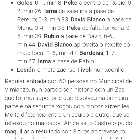
Goles
: 0-1, min.8:
Peke
a centro de Rubio; 0-
2, min.26:
Isma
de vaselina a pase de
Pereiro; 0-3, min.33:
David Blanco
a pase de
Manu; 0-4, min.35:
Peke
de falta lonxana; 0-
5, min.39:
Rubio
a pase de David; 0-6,
min.44:
David Blanco
aproveita o rexeite do
mate local; 1-6, min.47:
Berdoias
; 1-7,
min.67:
Isma
a pase de Pablo.
Lesión
: o meta zaense
Tívoli
nun xeonllo.
Regular entrada con 60 persoas no Municipal de
Vimianzo, nun partido sen historia con un Zas
que foi moi superior e que resolveu na primeira
parte e na segunda xogou con moitos xuveniles.
Moita difetencia entre un equipo e outro, que se
reflexou no marcador. Aínda así o Castrelo puido
maquillar o resultado con 3 tiros ao traveseiro,