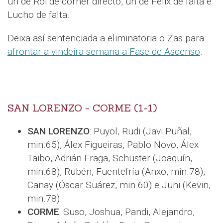
un de Roi de córner directo, un de Felix de falta e
Lucho de falta.
Deixa así sentenciada a eliminatoria o Zas para
afrontar a vindeira semana a Fase de Ascenso
.
SAN LORENZO - CORME (1-1)
SAN LORENZO
: Puyol, Rudi (Javi Puñal,
min.65), Álex Figueiras, Pablo Novo, Álex
Taibo, Adrián Fraga, Schuster (Joaquín,
min.68), Rubén, Fuentefría (Anxo, min.78),
Canay (Óscar Suárez, min.60) e Juni (Kevin,
min.78).
CORME
: Suso, Joshua, Pandi, Alejandro,