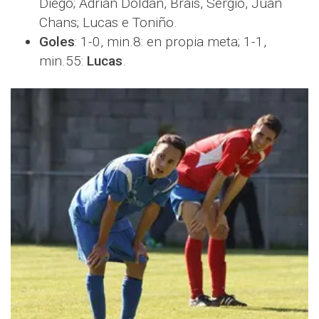
Diego; Adrián Doldán, Brais, Sergio, Juan
Chans; Lucas e Toniño.
Goles
: 1-0, min.8: en propia meta; 1-1,
min.55:
Lucas
.