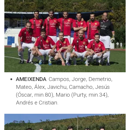
AMEIXENDA
: Campos, Jorge, Demetrio,
Mateo, Álex, Javichu, Camacho, Jesús
(Óscar, min.80), Mario (Purty, min.34),
Andrés e Cristian.