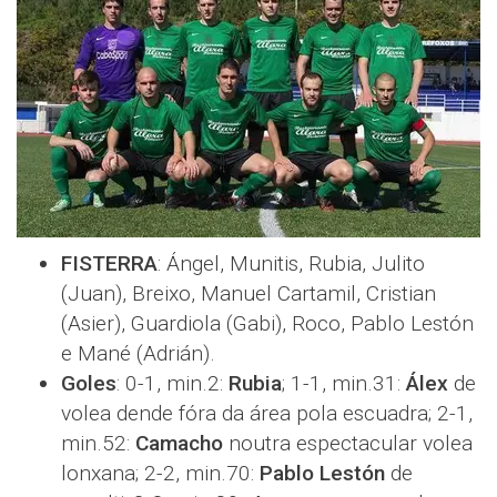
FISTERRA
: Ángel, Munitis, Rubia, Julito
(Juan), Breixo, Manuel Cartamil, Cristian
(Asier), Guardiola (Gabi), Roco, Pablo Lestón
e Mané (Adrián).
Goles
: 0-1, min.2:
Rubia
; 1-1, min.31:
Álex
de
volea dende fóra da área pola escuadra; 2-1,
min.52:
Camacho
noutra espectacular volea
lonxana; 2-2, min.70:
Pablo Lestón
de