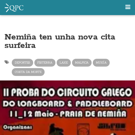
Nemiña ten unha nova cita
surfeira
DEPORTES
FISTERRA
LAXE
MALPICA
MUXÍA
COSTA DA MORTE