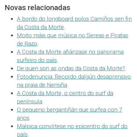
Novas relacionadas
A bordo do longboard polos Camiños sen fin
da Costa da Morte
.
Moito máis que música no Sereas e Piratas
de Razo
.
A Costa da Morte afiánzase no panorama
surfeiro do país
.
De quen son as ondas da Costa da Morte?
.
Fotodenuncia: Recordo dalgún desaprensivo
na praia de Nemiña
.
A Costa da Morte, o centro do surf da
península
.
O pequeno bergantiñán que surfea con 7
anos
.
Malpica convírtese no epicentro do surf do
país
.