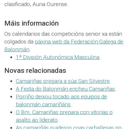
clasificado, Auria Ourense.
Máis información
Os calendarios das competicións senior xa están
colgados da
páxina web da Federación Galega de
Balonmán
.
1ª División Autonómica Masculina
.
Novas relacionadas
Camariñas prepara a súa San Silvestre
.
A Festa do Balonmán encheu Camariñas
.
Porriño deixou tocado aos equipos de
balonmán camariñáns
.
O Bm. Camariñas prepara con vitorias o
asalto ao liderato
.
As camariñás puideron coas carballesas no