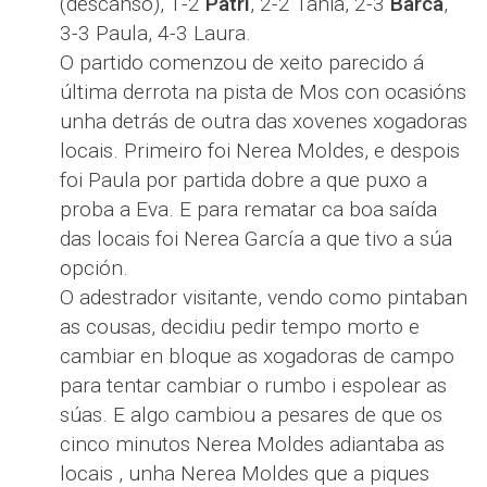
(descanso), 1-2
Patri
, 2-2 Tania, 2-3
Barca
,
3-3 Paula, 4-3 Laura.
O partido comenzou de xeito parecido á
última derrota na pista de Mos con ocasións
unha detrás de outra das xovenes xogadoras
locais. Primeiro foi Nerea Moldes, e despois
foi Paula por partida dobre a que puxo a
proba a Eva. E para rematar ca boa saída
das locais foi Nerea García a que tivo a súa
opción.
O adestrador visitante, vendo como pintaban
as cousas, decidiu pedir tempo morto e
cambiar en bloque as xogadoras de campo
para tentar cambiar o rumbo i espolear as
súas. E algo cambiou a pesares de que os
cinco minutos Nerea Moldes adiantaba as
locais , unha Nerea Moldes que a piques