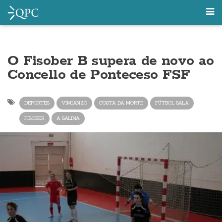
O Fisober B supera de novo ao
Concello de Ponteceso FSF
DEPORTES
VIMIANZO
COSTA DA MORTE
FÚTBOL SALA
FISOBER
A SALINA