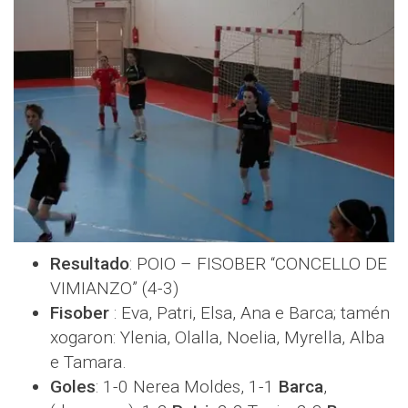
Resultado
: POIO – FISOBER “CONCELLO DE
VIMIANZO” (4-3)
Fisober
: Eva, Patri, Elsa, Ana e Barca; tamén
xogaron: Ylenia, Olalla, Noelia, Myrella, Alba
e Tamara.
Goles
: 1-0 Nerea Moldes, 1-1
Barca
,