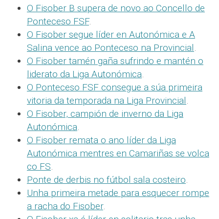
O Fisober B supera de novo ao Concello de
Ponteceso FSF
.
O Fisober segue líder en Autonómica e A
Salina vence ao Ponteceso na Provincial
.
O Fisober tamén gaña sufrindo e mantén o
liderato da Liga Autonómica
.
O Ponteceso FSF consegue a súa primeira
vitoria da temporada na Liga Provincial
.
O Fisober, campión de inverno da Liga
Autonómica
.
O Fisober remata o ano líder da Liga
Autonómica mentres en Camariñas se volca
co FS
.
Ponte de derbis no fútbol sala costeiro
.
Unha primeira metade para esquecer rompe
a racha do Fisober
.