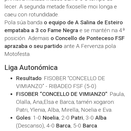
lecer. A segunda metade fixoselle moi longa e
caeu con rotundidade.
Pola súa banda
o equipo de A Salina de Esteiro
empataba a 3 co Fame Negra
e se mantén na 4ª
posición. Ademais
o Concello de Ponteceso FSF
aprazaba o seu partido
ante A Fervenza pola
Motofesta.
Liga Autonómica
Resultado
: FISOBER “CONCELLO DE
VIMIANZO” - RIBADEO FSF (5-0)
FISOBER “CONCELLO DE VIMIANZO”
: Paula,
Olalla, Ana,Elsa e Barca; tamén xogaron:
Patri, Ylenia, Alba, Mirella, Noelia e Eva.
Goles
: 1-0
Noelia
, 2-0
Patri
, 3-0
Alba
(Descanso), 4-0
Barca
, 5-0
Barca
.