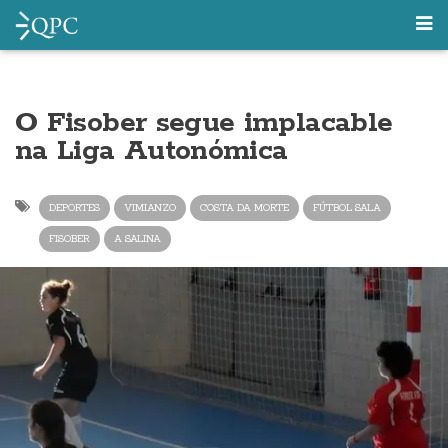
O Fisober segue implacable
na Liga Autonómica
DEPORTES
VIMIANZO
COSTA DA MORTE
FÚTBOL SALA
FISOBER
A SALINA