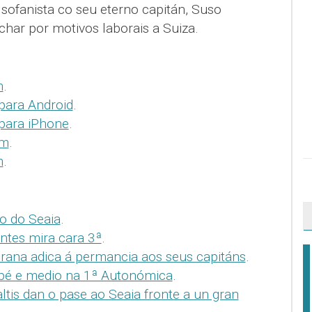
sofanista co seu eterno capitán, Suso
ar por motivos laborais a Suiza.
m
.
para Android
.
 para iPhone
.
om
.
m
.
o do Seaia
.
ntes mira cara 3ª
.
irana adica á permancia aos seus capitáns
.
 pé e medio na 1ª Autonómica
.
tis dan o pase ao Seaia fronte a un gran