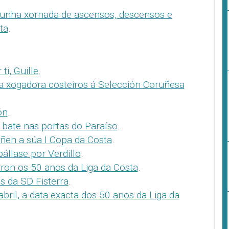
dunha xornada de ascensos, descensos e
ta
.
ti, Guille
.
 xogadora costeiros á Selección Coruñesa
ón
.
bate nas portas do Paraíso
.
ñen a súa I Copa da Costa
.
pállase por Verdillo
.
ron os 50 anos da Liga da Costa
.
 da SD Fisterra
.
abril, a data exacta dos 50 anos da Liga da