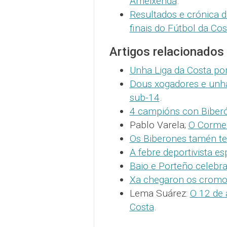
Ameixenda
.
Resultados e crónica 
finais do Fútbol da Cos
Artigos relacionados
Unha Liga da Costa por 
Dous xogadores e unha
sub-14
.
4 campións con Biber
Pablo Varela;
O Corme 
Os Biberones tamén te
A febre deportivista es
Baio e Porteño celebra
Xa chegaron os cromos
Lema Suárez:
O 12 de 
Costa
.