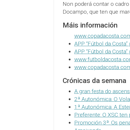
Non poderá contar o cadro 
Docampo, que ten que march
Máis información
www.copadacosta.co
APP “Fútbol da Costa” 
APP “Fútbol da Costa”
www.futboldacosta.c
www.copadacosta.co
Crónicas da semana
A gran festa do ascens
2ª Autonómica: O Vola
1ª Autonómica: A Este
Preferente: O XSC ten
Promoción 3ª: Os penal