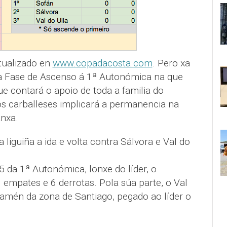
tualizado en
www.copadacosta.com
. Pero xa
da Fase de Ascenso á 1ª Autonómica na que
ue contará o apoio de toda a familia do
os carballeses implicará a permanencia na
anxa.
liguiña a ida e volta contra Sálvora e Val do
 da 1ª Autonómica, lonxe do líder, o
0 empates e 6 derrotas. Pola súa parte, o Val
tamén da zona de Santiago, pegado ao líder o