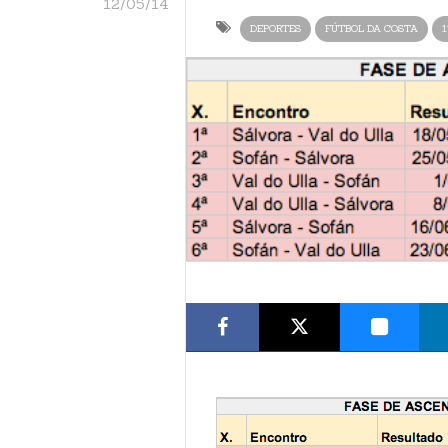
12/05/14
DEPORTES
FÚTBOL DA COSTA
1