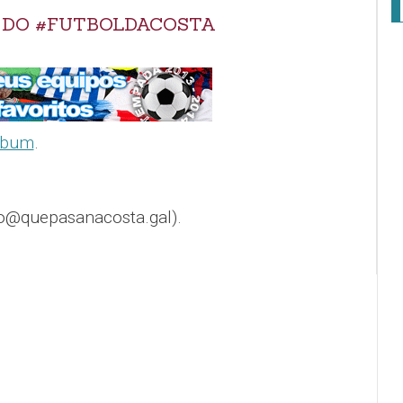
 DO #FUTBOLDACOSTA
lbum
.
o@quepasanacosta.gal).