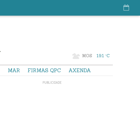
MOS
19.1 °C
S
MAR
FIRMAS QPC
AXENDA