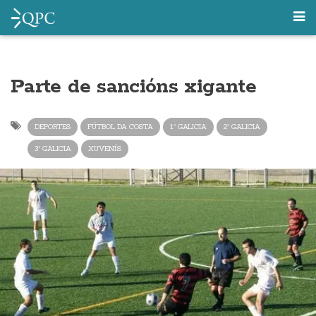
Parte de sancións xigante
DEPORTES
FÚTBOL DA COSTA
1ª GALICIA
2ª GALICIA
3ª GALICIA
XUVENÍS