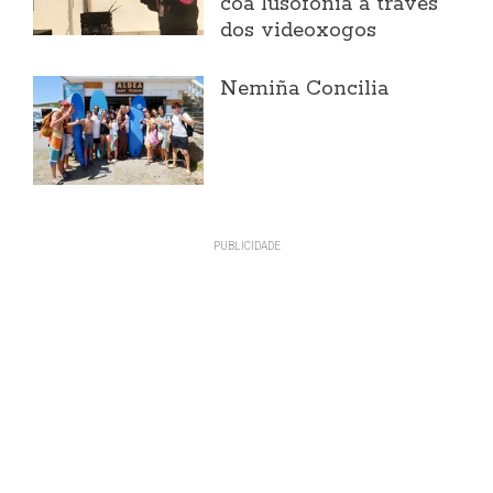
coa lusofonía a través
dos videoxogos
Nemiña Concilia