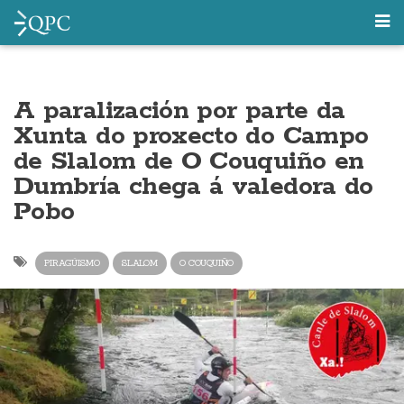
A paralización por parte da
Xunta do proxecto do Campo
de Slalom de O Couquiño en
Dumbría chega á valedora do
Pobo
PIRAGÜISMO
SLALOM
O COUQUIÑO