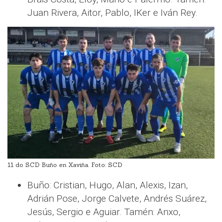
Juan Rivera, Aitor, Pablo, IKer e Iván Rey.
11 do SCD Buño en Xaviña. Foto: SCD
Buño: Cristian, Hugo, Alan, Alexis, Izan,
Adrián Pose, Jorge Calvete, Andrés Suárez,
Jesús, Sergio e Aguiar. Tamén: Anxo,