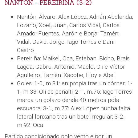
NANTÓN - PEREIRIÑA (3-2)
Nantón: Álvaro, Alex López, Adrián Abelanda,
Lozano, Xoel, Juan, Carlos Vidal, Carlos
Amado, Fuentes, Aarón e Borja. Tamén:
Vidal, David, Jorge, Iago Torres e Dani
Castro.
Pereiriña: Maikel, Oca, Esteban, Bicho, Brais
Lagoa, Gabru, Antonio, Maelo, Oli e Víctor
Agulleiro. Tamén: Xacobe, Eloy e Abel.
Goles: 1-0, m.31: en propia tras un córner; 1-
1, m.33: Oli de penalti; 2-1, m.75: Iago Torres
marca un golazo dende 40 metros pola
escuadra; 3-1, m.77: Alex López nunha falta
lateral lonxano tras un bote irregular; 3-2,
m.92: Oca.
Partido condicionado polo vento e por un