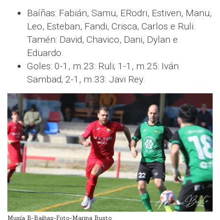
Baíñas: Fabián, Samu, ERodri, Estiven, Manu,
Leo, Esteban, Fandi, Crisca, Carlos e Ruli.
Tamén: David, Chavico, Dani, Dylan e
Eduardo.
Goles: 0-1, m.23: Ruli; 1-1, m.25: Iván
Sambad; 2-1, m.33: Javi Rey.
Muxía B-Baíñas-Foto-Marina Busto