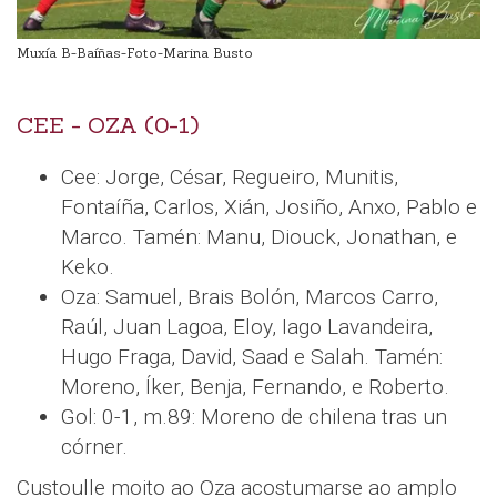
Muxía B-Baíñas-Foto-Marina Busto
CEE - OZA (0-1)
Cee: Jorge, César, Regueiro, Munitis,
Fontaíña, Carlos, Xián, Josiño, Anxo, Pablo e
Marco. Tamén: Manu, Diouck, Jonathan, e
Keko.
Oza: Samuel, Brais Bolón, Marcos Carro,
Raúl, Juan Lagoa, Eloy, Iago Lavandeira,
Hugo Fraga, David, Saad e Salah. Tamén:
Moreno, Íker, Benja, Fernando, e Roberto.
Gol: 0-1, m.89: Moreno de chilena tras un
córner.
Custoulle moito ao Oza acostumarse ao amplo