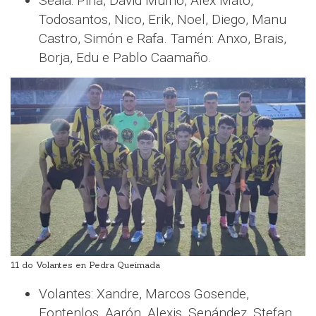
Seaia: Piña, David Muíño, Alex Mato,
Todosantos, Nico, Erik, Noel, Diego, Manu
Castro, Simón e Rafa. Tamén: Anxo, Brais,
Borja, Edu e Pablo Caamaño.
11 do Volantes en Pedra Queimada
Volantes: Xandre, Marcos Gosende,
Fontenlos, Aarón, Alexis, Senández, Stefan,