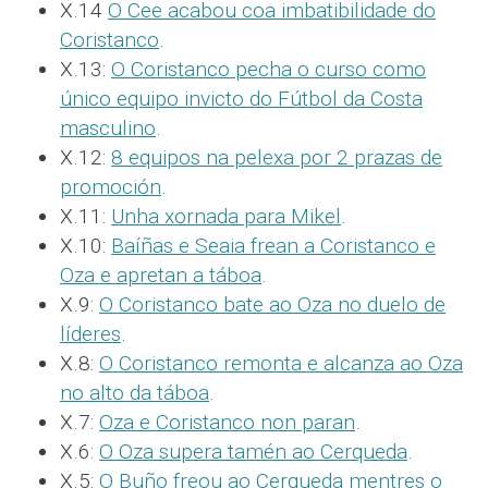
X.14
O Cee acabou coa imbatibilidade do
Coristanco
.
X.13:
O Coristanco pecha o curso como
único equipo invicto do Fútbol da Costa
masculino
.
X.12:
8 equipos na pelexa por 2 prazas de
promoción
.
X.11:
Unha xornada para Mikel
.
X.10:
Baíñas e Seaia frean a Coristanco e
Oza e apretan a táboa
.
X.9:
O Coristanco bate ao Oza no duelo de
líderes
.
X.8:
O Coristanco remonta e alcanza ao Oza
no alto da táboa
.
X.7:
Oza e Coristanco non paran
.
X.6:
O Oza supera tamén ao Cerqueda
.
X.5:
O Buño freou ao Cerqueda mentres o