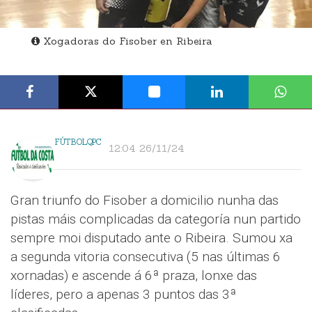
Xogadoras do Fisober en Ribeira
FÚTBOLQPC
12:04 26/11/24
Gran triunfo do Fisober a domicilio nunha das
pistas máis complicadas da categoría nun partido
sempre moi disputado ante o Ribeira. Sumou xa
a segunda vitoria consecutiva (5 nas últimas 6
xornadas) e ascende á 6ª praza, lonxe das
líderes, pero a apenas 3 puntos das 3ª