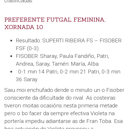
clasificadas.
PREFERENTE FUTGAL FEMININA,
XORNADA 10
Resultado: SUPERTI RIBEIRA FS – FISOBER
FSF (0-3).
FISOBER: Sharay, Paula Fandiño, Patri,
Andrea, Saray; Tamén: María, Alba.
: 0-1 min 14 Patri, 0-2 min 21 Patri, 0-3 min
36 Saray.
Saiu moi enchufado dende o minuto un o Fisober
consciente da dificultade do rival. As costeiras
tiveron moitas ocasións nesta primeria metade
pero o bo facer da sempre efectiva Violeta na
portería impediu adiantarse as de Fran Toba. Esa
boa actuación de Violeta provocou a